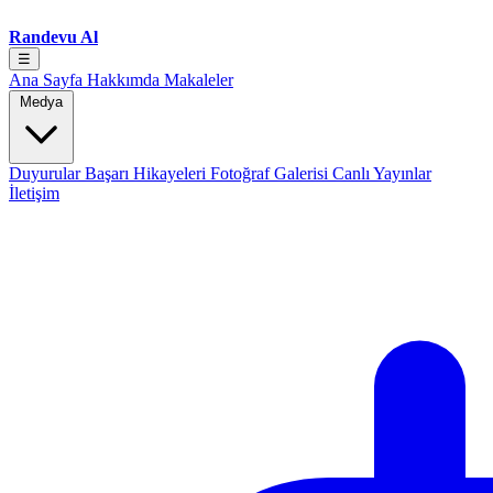
Randevu Al
☰
Ana Sayfa
Hakkımda
Makaleler
Medya
Duyurular
Başarı Hikayeleri
Fotoğraf Galerisi
Canlı Yayınlar
İletişim