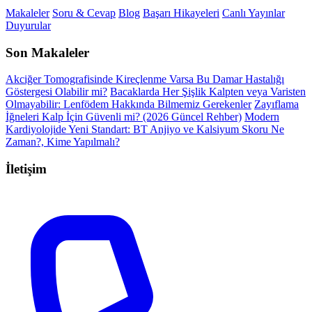
Makaleler
Soru & Cevap
Blog
Başarı Hikayeleri
Canlı Yayınlar
Duyurular
Son Makaleler
Akciğer Tomografisinde Kireçlenme Varsa Bu Damar Hastalığı
Göstergesi Olabilir mi?
Bacaklarda Her Şişlik Kalpten veya Varisten
Olmayabilir: Lenfödem Hakkında Bilmemiz Gerekenler
Zayıflama
İğneleri Kalp İçin Güvenli mi? (2026 Güncel Rehber)
Modern
Kardiyolojide Yeni Standart: BT Anjiyo ve Kalsiyum Skoru Ne
Zaman?, Kime Yapılmalı?
İletişim