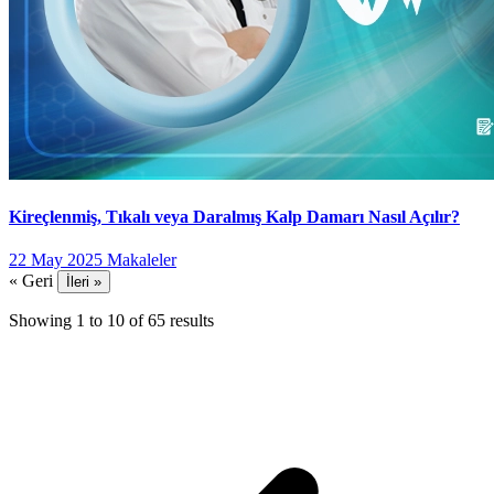
Kireçlenmiş, Tıkalı veya Daralmış Kalp Damarı Nasıl Açılır?
22 May 2025
Makaleler
« Geri
İleri »
Showing
1
to
10
of
65
results