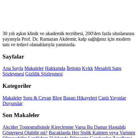
30 yılı aşkın klinik ve akademik tecrübesi, 200'den fazla uluslararası
yayınıyla Prof. Dr. Ramazan Akdemir, kalp sağlığınız için modern
tanı ve tedavi olanaklarıyla yanınızda.
Sayfalar
Ana Sayfa
Makaleler
Hakkımda
İletişim
Kvkk
Mesafeli Satış
Sözleşmesi
Gizlilik Sözleşmesi
Kategoriler
Makaleler
Soru & Cevap
Blog
Başarı Hikayeleri
Canlı Yayınlar
Duyurular
Son Makaleler
Akciğer Tomografisinde Kireçlenme Varsa Bu Damar Hastalığı
Göstergesi Olabilir mi?
Bacaklarda Her Şişlik Kalpten veya Varisten