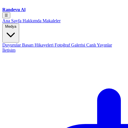
Randevu Al
☰
Ana Sayfa
Hakkımda
Makaleler
Medya
Duyurular
Başarı Hikayeleri
Fotoğraf Galerisi
Canlı Yayınlar
İletişim