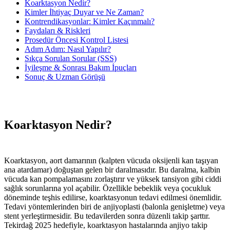
Koarktasyon Nedir?
Kimler İhtiyaç Duyar ve Ne Zaman?
Kontrendikasyonlar: Kimler Kaçınmalı?
Faydaları & Riskleri
Prosedür Öncesi Kontrol Listesi
Adım Adım: Nasıl Yapılır?
Sıkça Sorulan Sorular (SSS)
İyileşme & Sonrası Bakım İpuçları
Sonuç & Uzman Görüşü
Koarktasyon Nedir?
Koarktasyon, aort damarının (kalpten vücuda oksijenli kan taşıyan
ana atardamar) doğuştan gelen bir daralmasıdır. Bu daralma, kalbin
vücuda kan pompalamasını zorlaştırır ve yüksek tansiyon gibi ciddi
sağlık sorunlarına yol açabilir. Özellikle bebeklik veya çocukluk
döneminde teşhis edilirse, koarktasyonun tedavi edilmesi önemlidir.
Tedavi yöntemlerinden biri de anjiyoplasti (balonla genişletme) veya
stent yerleştirmesidir. Bu tedavilerden sonra düzenli takip şarttır.
Tekirdağ 2025 hedefiyle, koarktasyon hastalarında anjiyo takip