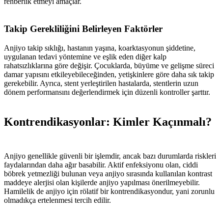
rehberlik etmeyi amaçlar.
Takip Gerekliliğini Belirleyen Faktörler
Anjiyo takip sıklığı, hastanın yaşına, koarktasyonun şiddetine,
uygulanan tedavi yöntemine ve eşlik eden diğer kalp
rahatsızlıklarına göre değişir. Çocuklarda, büyüme ve gelişme süreci
damar yapısını etkileyebileceğinden, yetişkinlere göre daha sık takip
gerekebilir. Ayrıca, stent yerleştirilen hastalarda, stentlerin uzun
dönem performansını değerlendirmek için düzenli kontroller şarttır.
Kontrendikasyonlar: Kimler Kaçınmalı?
Anjiyo genellikle güvenli bir işlemdir, ancak bazı durumlarda riskleri
faydalarından daha ağır basabilir. Aktif enfeksiyonu olan, ciddi
böbrek yetmezliği bulunan veya anjiyo sırasında kullanılan kontrast
maddeye alerjisi olan kişilerde anjiyo yapılması önerilmeyebilir.
Hamilelik de anjiyo için rölatif bir kontrendikasyondur, yani zorunlu
olmadıkça ertelenmesi tercih edilir.