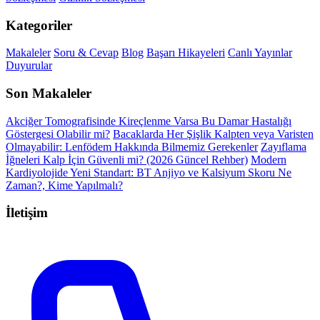
Kategoriler
Makaleler
Soru & Cevap
Blog
Başarı Hikayeleri
Canlı Yayınlar
Duyurular
Son Makaleler
Akciğer Tomografisinde Kireçlenme Varsa Bu Damar Hastalığı
Göstergesi Olabilir mi?
Bacaklarda Her Şişlik Kalpten veya Varisten
Olmayabilir: Lenfödem Hakkında Bilmemiz Gerekenler
Zayıflama
İğneleri Kalp İçin Güvenli mi? (2026 Güncel Rehber)
Modern
Kardiyolojide Yeni Standart: BT Anjiyo ve Kalsiyum Skoru Ne
Zaman?, Kime Yapılmalı?
İletişim