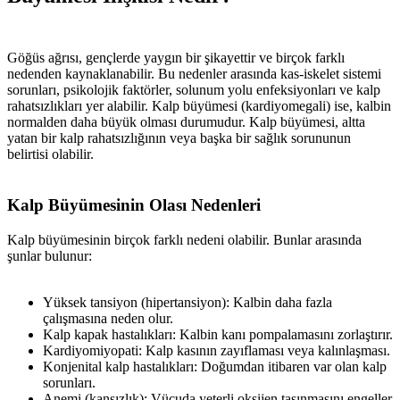
Göğüs ağrısı, gençlerde yaygın bir şikayettir ve birçok farklı
nedenden kaynaklanabilir. Bu nedenler arasında kas-iskelet sistemi
sorunları, psikolojik faktörler, solunum yolu enfeksiyonları ve kalp
rahatsızlıkları yer alabilir. Kalp büyümesi (kardiyomegali) ise, kalbin
normalden daha büyük olması durumudur. Kalp büyümesi, altta
yatan bir kalp rahatsızlığının veya başka bir sağlık sorununun
belirtisi olabilir.
Kalp Büyümesinin Olası Nedenleri
Kalp büyümesinin birçok farklı nedeni olabilir. Bunlar arasında
şunlar bulunur:
Yüksek tansiyon (hipertansiyon): Kalbin daha fazla
çalışmasına neden olur.
Kalp kapak hastalıkları: Kalbin kanı pompalamasını zorlaştırır.
Kardiyomiyopati: Kalp kasının zayıflaması veya kalınlaşması.
Konjenital kalp hastalıkları: Doğumdan itibaren var olan kalp
sorunları.
Anemi (kansızlık): Vücuda yeterli oksijen taşınmasını engeller