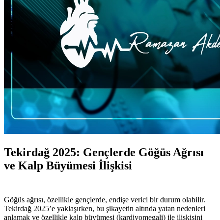
Tekirdağ 2025: Gençlerde Göğüs Ağrısı
ve Kalp Büyümesi İlişkisi
Göğüs ağrısı, özellikle gençlerde, endişe verici bir durum olabilir.
Tekirdağ 2025’e yaklaşırken, bu şikayetin altında yatan nedenleri
anlamak ve özellikle kalp büyümesi (kardiyomegali) ile ilişkisini