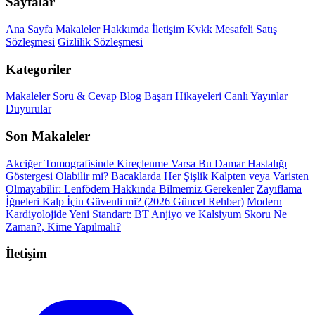
Sayfalar
Ana Sayfa
Makaleler
Hakkımda
İletişim
Kvkk
Mesafeli Satış
Sözleşmesi
Gizlilik Sözleşmesi
Kategoriler
Makaleler
Soru & Cevap
Blog
Başarı Hikayeleri
Canlı Yayınlar
Duyurular
Son Makaleler
Akciğer Tomografisinde Kireçlenme Varsa Bu Damar Hastalığı
Göstergesi Olabilir mi?
Bacaklarda Her Şişlik Kalpten veya Varisten
Olmayabilir: Lenfödem Hakkında Bilmemiz Gerekenler
Zayıflama
İğneleri Kalp İçin Güvenli mi? (2026 Güncel Rehber)
Modern
Kardiyolojide Yeni Standart: BT Anjiyo ve Kalsiyum Skoru Ne
Zaman?, Kime Yapılmalı?
İletişim