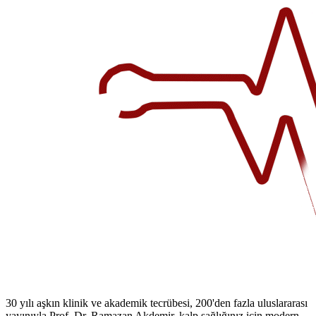
30 yılı aşkın klinik ve akademik tecrübesi, 200'den fazla uluslararası
yayınıyla Prof. Dr. Ramazan Akdemir, kalp sağlığınız için modern