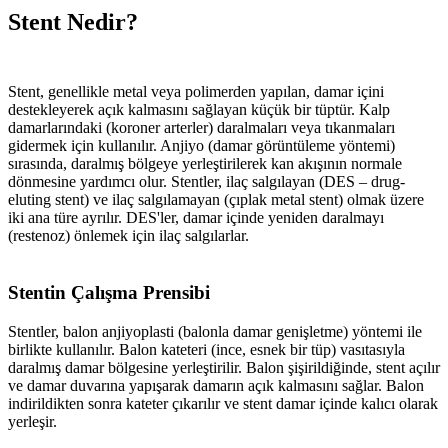
Stent Nedir?
Stent, genellikle metal veya polimerden yapılan, damar içini
destekleyerek açık kalmasını sağlayan küçük bir tüptür. Kalp
damarlarındaki (koroner arterler) daralmaları veya tıkanmaları
gidermek için kullanılır. Anjiyo (damar görüntüleme yöntemi)
sırasında, daralmış bölgeye yerleştirilerek kan akışının normale
dönmesine yardımcı olur. Stentler, ilaç salgılayan (DES – drug-
eluting stent) ve ilaç salgılamayan (çıplak metal stent) olmak üzere
iki ana türe ayrılır. DES'ler, damar içinde yeniden daralmayı
(restenoz) önlemek için ilaç salgılarlar.
Stentin Çalışma Prensibi
Stentler, balon anjiyoplasti (balonla damar genişletme) yöntemi ile
birlikte kullanılır. Balon kateteri (ince, esnek bir tüp) vasıtasıyla
daralmış damar bölgesine yerleştirilir. Balon şişirildiğinde, stent açılır
ve damar duvarına yapışarak damarın açık kalmasını sağlar. Balon
indirildikten sonra kateter çıkarılır ve stent damar içinde kalıcı olarak
yerleşir.