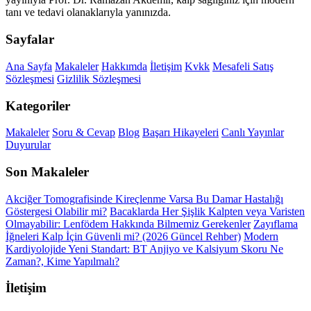
tanı ve tedavi olanaklarıyla yanınızda.
Sayfalar
Ana Sayfa
Makaleler
Hakkımda
İletişim
Kvkk
Mesafeli Satış
Sözleşmesi
Gizlilik Sözleşmesi
Kategoriler
Makaleler
Soru & Cevap
Blog
Başarı Hikayeleri
Canlı Yayınlar
Duyurular
Son Makaleler
Akciğer Tomografisinde Kireçlenme Varsa Bu Damar Hastalığı
Göstergesi Olabilir mi?
Bacaklarda Her Şişlik Kalpten veya Varisten
Olmayabilir: Lenfödem Hakkında Bilmemiz Gerekenler
Zayıflama
İğneleri Kalp İçin Güvenli mi? (2026 Güncel Rehber)
Modern
Kardiyolojide Yeni Standart: BT Anjiyo ve Kalsiyum Skoru Ne
Zaman?, Kime Yapılmalı?
İletişim