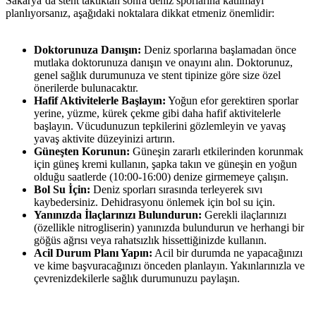
Sakarya’da stent taktıktan sonra deniz sporlarına katılmayı
planlıyorsanız, aşağıdaki noktalara dikkat etmeniz önemlidir:
Doktorunuza Danışın:
Deniz sporlarına başlamadan önce
mutlaka doktorunuza danışın ve onayını alın. Doktorunuz,
genel sağlık durumunuza ve stent tipinize göre size özel
önerilerde bulunacaktır.
Hafif Aktivitelerle Başlayın:
Yoğun efor gerektiren sporlar
yerine, yüzme, kürek çekme gibi daha hafif aktivitelerle
başlayın. Vücudunuzun tepkilerini gözlemleyin ve yavaş
yavaş aktivite düzeyinizi artırın.
Güneşten Korunun:
Güneşin zararlı etkilerinden korunmak
için güneş kremi kullanın, şapka takın ve güneşin en yoğun
olduğu saatlerde (10:00-16:00) denize girmemeye çalışın.
Bol Su İçin:
Deniz sporları sırasında terleyerek sıvı
kaybedersiniz. Dehidrasyonu önlemek için bol su için.
Yanınızda İlaçlarınızı Bulundurun:
Gerekli ilaçlarınızı
(özellikle nitrogliserin) yanınızda bulundurun ve herhangi bir
göğüs ağrısı veya rahatsızlık hissettiğinizde kullanın.
Acil Durum Planı Yapın:
Acil bir durumda ne yapacağınızı
ve kime başvuracağınızı önceden planlayın. Yakınlarınızla ve
çevrenizdekilerle sağlık durumunuzu paylaşın.