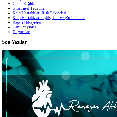
Genel Sağlık
Girişimsel Tedaviler
Kalp Hastalıkları Risk Faktörleri
Kalp Hastalıkları teşhis, tanı ve görüntüleme
Başarı Hikayeleri
Canlı Yayınlar
Duyurular
Son Yazılar