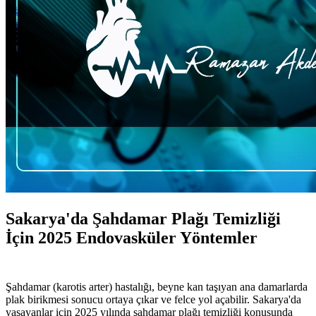
Sakarya'da Şahdamar Plağı Temizliği
İçin 2025 Endovasküler Yöntemler
Şahdamar (karotis arter) hastalığı, beyne kan taşıyan ana damarlarda
plak birikmesi sonucu ortaya çıkar ve felce yol açabilir. Sakarya'da
yaşayanlar için 2025 yılında şahdamar plağı temizliği konusunda