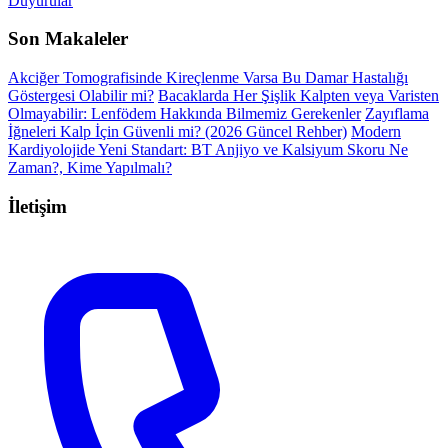
Duyurular
Son Makaleler
Akciğer Tomografisinde Kireçlenme Varsa Bu Damar Hastalığı
Göstergesi Olabilir mi?
Bacaklarda Her Şişlik Kalpten veya Varisten
Olmayabilir: Lenfödem Hakkında Bilmemiz Gerekenler
Zayıflama
İğneleri Kalp İçin Güvenli mi? (2026 Güncel Rehber)
Modern
Kardiyolojide Yeni Standart: BT Anjiyo ve Kalsiyum Skoru Ne
Zaman?, Kime Yapılmalı?
İletişim