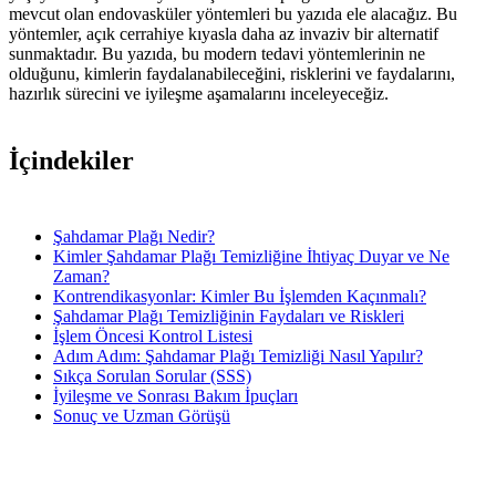
mevcut olan endovasküler yöntemleri bu yazıda ele alacağız. Bu
yöntemler, açık cerrahiye kıyasla daha az invaziv bir alternatif
sunmaktadır. Bu yazıda, bu modern tedavi yöntemlerinin ne
olduğunu, kimlerin faydalanabileceğini, risklerini ve faydalarını,
hazırlık sürecini ve iyileşme aşamalarını inceleyeceğiz.
İçindekiler
Şahdamar Plağı Nedir?
Kimler Şahdamar Plağı Temizliğine İhtiyaç Duyar ve Ne
Zaman?
Kontrendikasyonlar: Kimler Bu İşlemden Kaçınmalı?
Şahdamar Plağı Temizliğinin Faydaları ve Riskleri
İşlem Öncesi Kontrol Listesi
Adım Adım: Şahdamar Plağı Temizliği Nasıl Yapılır?
Sıkça Sorulan Sorular (SSS)
İyileşme ve Sonrası Bakım İpuçları
Sonuç ve Uzman Görüşü