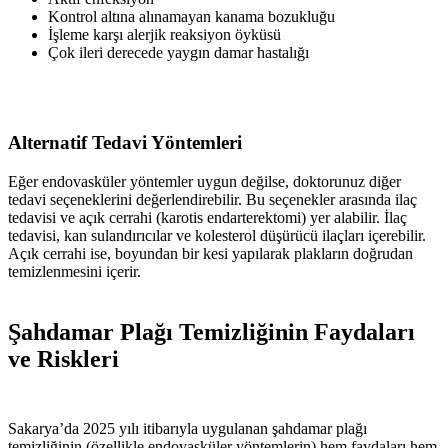
Kontrol altına alınamayan kanama bozukluğu
İşleme karşı alerjik reaksiyon öyküsü
Çok ileri derecede yaygın damar hastalığı
Alternatif Tedavi Yöntemleri
Eğer endovasküler yöntemler uygun değilse, doktorunuz diğer
tedavi seçeneklerini değerlendirebilir. Bu seçenekler arasında ilaç
tedavisi ve açık cerrahi (karotis endarterektomi) yer alabilir. İlaç
tedavisi, kan sulandırıcılar ve kolesterol düşürücü ilaçları içerebilir.
Açık cerrahi ise, boyundan bir kesi yapılarak plakların doğrudan
temizlenmesini içerir.
Şahdamar Plağı Temizliğinin Faydaları
ve Riskleri
Sakarya’da 2025 yılı itibarıyla uygulanan şahdamar plağı
temizliğinin (özellikle endovasküler yöntemlerin) hem faydaları hem