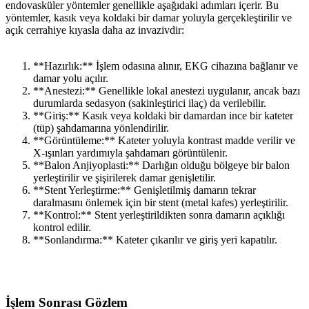
endovasküler yöntemler genellikle aşağıdaki adımları içerir. Bu
yöntemler, kasık veya koldaki bir damar yoluyla gerçekleştirilir ve
açık cerrahiye kıyasla daha az invazivdir:
**Hazırlık:** İşlem odasına alınır, EKG cihazına bağlanır ve
damar yolu açılır.
**Anestezi:** Genellikle lokal anestezi uygulanır, ancak bazı
durumlarda sedasyon (sakinleştirici ilaç) da verilebilir.
**Giriş:** Kasık veya koldaki bir damardan ince bir kateter
(tüp) şahdamarına yönlendirilir.
**Görüntüleme:** Kateter yoluyla kontrast madde verilir ve
X-ışınları yardımıyla şahdamarı görüntülenir.
**Balon Anjiyoplasti:** Darlığın olduğu bölgeye bir balon
yerleştirilir ve şişirilerek damar genişletilir.
**Stent Yerleştirme:** Genişletilmiş damarın tekrar
daralmasını önlemek için bir stent (metal kafes) yerleştirilir.
**Kontrol:** Stent yerleştirildikten sonra damarın açıklığı
kontrol edilir.
**Sonlandırma:** Kateter çıkarılır ve giriş yeri kapatılır.
İşlem Sonrası Gözlem