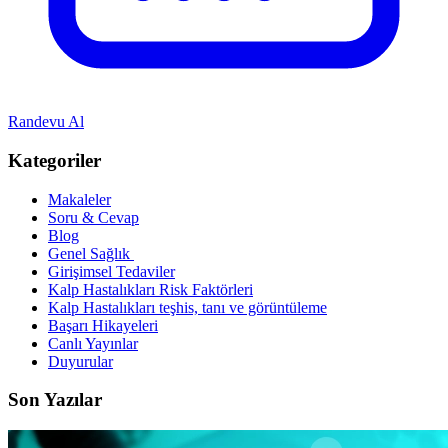
Randevu Al
Kategoriler
Makaleler
Soru & Cevap
Blog
Genel Sağlık
Girişimsel Tedaviler
Kalp Hastalıkları Risk Faktörleri
Kalp Hastalıkları teşhis, tanı ve görüntüleme
Başarı Hikayeleri
Canlı Yayınlar
Duyurular
Son Yazılar