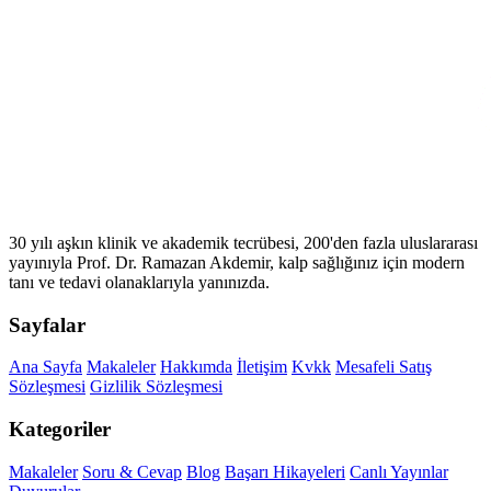
30 yılı aşkın klinik ve akademik tecrübesi, 200'den fazla uluslararası
yayınıyla Prof. Dr. Ramazan Akdemir, kalp sağlığınız için modern
tanı ve tedavi olanaklarıyla yanınızda.
Sayfalar
Ana Sayfa
Makaleler
Hakkımda
İletişim
Kvkk
Mesafeli Satış
Sözleşmesi
Gizlilik Sözleşmesi
Kategoriler
Makaleler
Soru & Cevap
Blog
Başarı Hikayeleri
Canlı Yayınlar