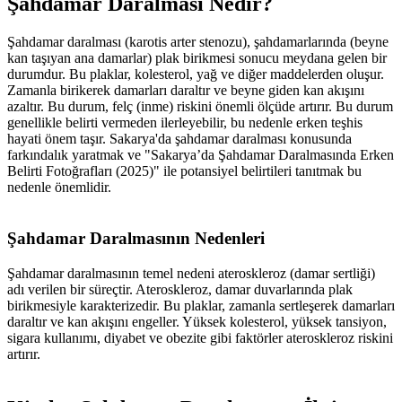
Şahdamar Daralması Nedir?
Şahdamar daralması (karotis arter stenozu), şahdamarlarında (beyne
kan taşıyan ana damarlar) plak birikmesi sonucu meydana gelen bir
durumdur. Bu plaklar, kolesterol, yağ ve diğer maddelerden oluşur.
Zamanla birikerek damarları daraltır ve beyne giden kan akışını
azaltır. Bu durum, felç (inme) riskini önemli ölçüde artırır. Bu durum
genellikle belirti vermeden ilerleyebilir, bu nedenle erken teşhis
hayati önem taşır. Sakarya'da şahdamar daralması konusunda
farkındalık yaratmak ve "Sakarya’da Şahdamar Daralmasında Erken
Belirti Fotoğrafları (2025)" ile potansiyel belirtileri tanıtmak bu
nedenle önemlidir.
Şahdamar Daralmasının Nedenleri
Şahdamar daralmasının temel nedeni ateroskleroz (damar sertliği)
adı verilen bir süreçtir. Ateroskleroz, damar duvarlarında plak
birikmesiyle karakterizedir. Bu plaklar, zamanla sertleşerek damarları
daraltır ve kan akışını engeller. Yüksek kolesterol, yüksek tansiyon,
sigara kullanımı, diyabet ve obezite gibi faktörler ateroskleroz riskini
artırır.