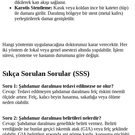
dikilerek kan akışı sağlanır.
Karotis Stentleme:
Kasık veya koldan ince bir kateter (tüp)
ile damara girilir. Daralmış bölgeye bir stent (metal kafes)
yerleştirilerek damar genişletilir.
Hangi yöntemin uygulanacağına doktorunuz karar verecektir. Her
iki yöntem de lokal veya genel anestezi altında yapılabilir. İşlem
süresi, yönteme ve hastanın durumuna göre değişir.
Sıkça Sorulan Sorular (SSS)
Soru 1: Şahdamar daralması tedavi edilmezse ne olur?
Cevap: Tedavi edilmeyen şahdamar daralması felç riskini önemli
ölçüde artırır. Felç, kalıcı beyin hasarına, sakatlığa veya ölüme
neden olabilir.
Soru 2: Şahdamar daralması belirtileri nelerdir?
Cevap: Şahdamar daralması genellikle belirti vermez. Belirti
verdiğinde ise bunlar geçici iskemik atak (GIA) veya felç şeklinde
olabilir. GIA belirtileri arasında ani görme kaybı, konuşma güçlüğü,