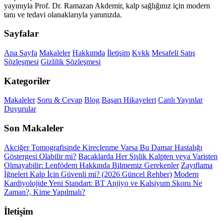
yayınıyla Prof. Dr. Ramazan Akdemir, kalp sağlığınız için modern
tanı ve tedavi olanaklarıyla yanınızda.
Sayfalar
Ana Sayfa
Makaleler
Hakkımda
İletişim
Kvkk
Mesafeli Satış
Sözleşmesi
Gizlilik Sözleşmesi
Kategoriler
Makaleler
Soru & Cevap
Blog
Başarı Hikayeleri
Canlı Yayınlar
Duyurular
Son Makaleler
Akciğer Tomografisinde Kireçlenme Varsa Bu Damar Hastalığı
Göstergesi Olabilir mi?
Bacaklarda Her Şişlik Kalpten veya Varisten
Olmayabilir: Lenfödem Hakkında Bilmemiz Gerekenler
Zayıflama
İğneleri Kalp İçin Güvenli mi? (2026 Güncel Rehber)
Modern
Kardiyolojide Yeni Standart: BT Anjiyo ve Kalsiyum Skoru Ne
Zaman?, Kime Yapılmalı?
İletişim