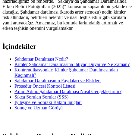
hazırladığımız bu rehberde, "Sakarya’da Şahdamar Daralmasında
Erken Belirti Fotoğrafları (2025)" konusunu kapsamlı bir şekilde ele
alacağız. Şahdamar daralması (karotis arter stenozu) nedir, kimler
risk altındadır, belirtileri nelerdir ve nasıl teşhis edilir gibi sorulara
yanıt arayacağız. Amacımız, bu konuda farkındalığı artırmak ve
erken teşhisin önemini vurgulamaktır.
İçindekiler
Şahdamar Daralması Nedir?
Kimler Şahdamar Daralmasına İhtiyaç Duyar ve Ne Zaman?
Kontrendikasyonlar: Kimler Şahdamar Daralmasından
Kaçınmalı?
Şahdamar Daralmasının Faydaları ve Riskleri
Prosedür Öncesi Kontrol Listesi
Adım Adım: Şahdamar Daralması Nasıl Gerçekleştirilir?
Sıkça Sorulan Sorular (SSS)
İyileşme ve Sonraki Bakım İpuçları
Sonuç ve Uzman Görüşü