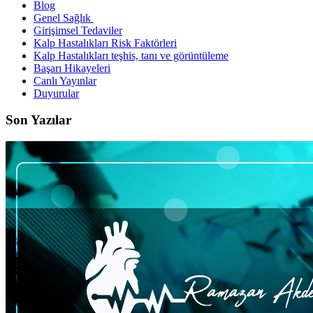
Blog
Genel Sağlık
Girişimsel Tedaviler
Kalp Hastalıkları Risk Faktörleri
Kalp Hastalıkları teşhis, tanı ve görüntüleme
Başarı Hikayeleri
Canlı Yayınlar
Duyurular
Son Yazılar