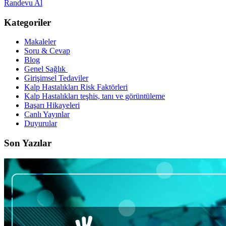
Randevu Al
Kategoriler
Makaleler
Soru & Cevap
Blog
Genel Sağlık
Girişimsel Tedaviler
Kalp Hastalıkları Risk Faktörleri
Kalp Hastalıkları teşhis, tanı ve görüntüleme
Başarı Hikayeleri
Canlı Yayınlar
Duyurular
Son Yazılar