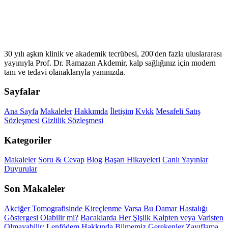
30 yılı aşkın klinik ve akademik tecrübesi, 200'den fazla uluslararası
yayınıyla Prof. Dr. Ramazan Akdemir, kalp sağlığınız için modern
tanı ve tedavi olanaklarıyla yanınızda.
Sayfalar
Ana Sayfa
Makaleler
Hakkımda
İletişim
Kvkk
Mesafeli Satış
Sözleşmesi
Gizlilik Sözleşmesi
Kategoriler
Makaleler
Soru & Cevap
Blog
Başarı Hikayeleri
Canlı Yayınlar
Duyurular
Son Makaleler
Akciğer Tomografisinde Kireçlenme Varsa Bu Damar Hastalığı
Göstergesi Olabilir mi?
Bacaklarda Her Şişlik Kalpten veya Varisten
Olmayabilir: Lenfödem Hakkında Bilmemiz Gerekenler
Zayıflama