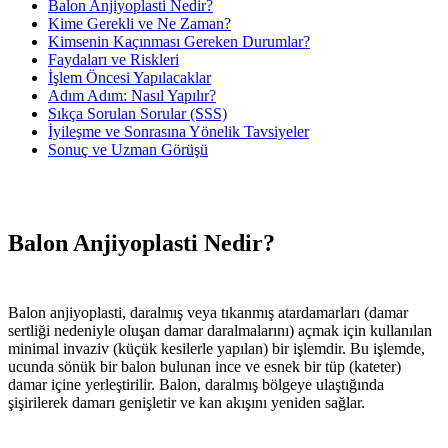
Balon Anjiyoplasti Nedir?
Kime Gerekli ve Ne Zaman?
Kimsenin Kaçınması Gereken Durumlar?
Faydaları ve Riskleri
İşlem Öncesi Yapılacaklar
Adım Adım: Nasıl Yapılır?
Sıkça Sorulan Sorular (SSS)
İyileşme ve Sonrasına Yönelik Tavsiyeler
Sonuç ve Uzman Görüşü
Balon Anjiyoplasti Nedir?
Balon anjiyoplasti, daralmış veya tıkanmış atardamarları (damar
sertliği nedeniyle oluşan damar daralmalarını) açmak için kullanılan
minimal invaziv (küçük kesilerle yapılan) bir işlemdir. Bu işlemde,
ucunda sönük bir balon bulunan ince ve esnek bir tüp (kateter)
damar içine yerleştirilir. Balon, daralmış bölgeye ulaştığında
şişirilerek damarı genişletir ve kan akışını yeniden sağlar.