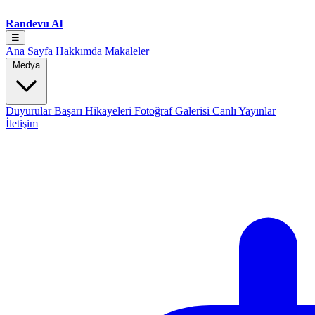
Randevu Al
☰
Ana Sayfa
Hakkımda
Makaleler
Medya
Duyurular
Başarı Hikayeleri
Fotoğraf Galerisi
Canlı Yayınlar
İletişim