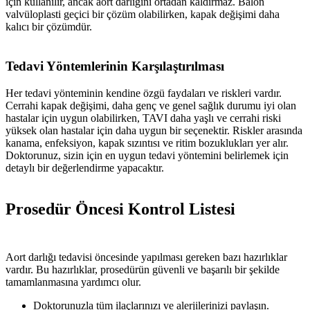
için kullanılır, ancak aort darlığını ortadan kaldırmaz. Balon
valvüloplasti geçici bir çözüm olabilirken, kapak değişimi daha
kalıcı bir çözümdür.
Tedavi Yöntemlerinin Karşılaştırılması
Her tedavi yönteminin kendine özgü faydaları ve riskleri vardır.
Cerrahi kapak değişimi, daha genç ve genel sağlık durumu iyi olan
hastalar için uygun olabilirken, TAVI daha yaşlı ve cerrahi riski
yüksek olan hastalar için daha uygun bir seçenektir. Riskler arasında
kanama, enfeksiyon, kapak sızıntısı ve ritim bozuklukları yer alır.
Doktorunuz, sizin için en uygun tedavi yöntemini belirlemek için
detaylı bir değerlendirme yapacaktır.
Prosedür Öncesi Kontrol Listesi
Aort darlığı tedavisi öncesinde yapılması gereken bazı hazırlıklar
vardır. Bu hazırlıklar, prosedürün güvenli ve başarılı bir şekilde
tamamlanmasına yardımcı olur.
Doktorunuzla tüm ilaçlarınızı ve alerjilerinizi paylaşın.