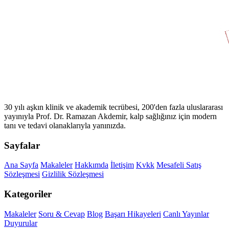
30 yılı aşkın klinik ve akademik tecrübesi, 200'den fazla uluslararası
yayınıyla Prof. Dr. Ramazan Akdemir, kalp sağlığınız için modern
tanı ve tedavi olanaklarıyla yanınızda.
Sayfalar
Ana Sayfa
Makaleler
Hakkımda
İletişim
Kvkk
Mesafeli Satış
Sözleşmesi
Gizlilik Sözleşmesi
Kategoriler
Makaleler
Soru & Cevap
Blog
Başarı Hikayeleri
Canlı Yayınlar
Duyurular