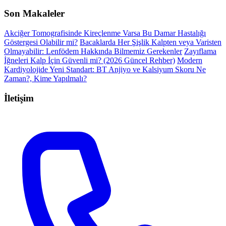
Son Makaleler
Akciğer Tomografisinde Kireçlenme Varsa Bu Damar Hastalığı
Göstergesi Olabilir mi?
Bacaklarda Her Şişlik Kalpten veya Varisten
Olmayabilir: Lenfödem Hakkında Bilmemiz Gerekenler
Zayıflama
İğneleri Kalp İçin Güvenli mi? (2026 Güncel Rehber)
Modern
Kardiyolojide Yeni Standart: BT Anjiyo ve Kalsiyum Skoru Ne
Zaman?, Kime Yapılmalı?
İletişim