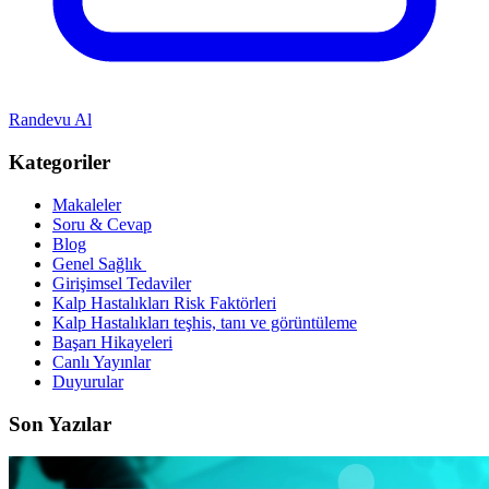
Randevu Al
Kategoriler
Makaleler
Soru & Cevap
Blog
Genel Sağlık
Girişimsel Tedaviler
Kalp Hastalıkları Risk Faktörleri
Kalp Hastalıkları teşhis, tanı ve görüntüleme
Başarı Hikayeleri
Canlı Yayınlar
Duyurular
Son Yazılar