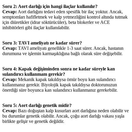
Soru 2: Aort darlığı için hangi ilaçlar kullanılır?
Cevap:
Aort darlığını tedavi eden spesifik bir ilaç yoktur. Ancak,
semptomları hafifletmek ve kalp yetmezliğini kontrol altında tutmak
için diüretikler (idrar söktürücüler), beta blokerler ve ACE
inhibitörleri gibi ilaçlar kullanılabilir.
Soru 3: TAVI ameliyatı ne kadar sürer?
Cevap:
TAVI ameliyatı genellikle 1-3 saat sürer. Ancak, hastanın
durumuna ve işlemin karmaşıklığına bağlı olarak süre değişebilir.
Soru 4: Kapak değişiminden sonra ne kadar süreyle kan
sulandırıcı kullanmam gerekir?
Cevap:
Mekanik kapak takıldıysa ömür boyu kan sulandırıcı
kullanmanız gerekir. Biyolojik kapak takıldıysa doktorunuzun
önerdiği süre boyunca kan sulandırıcı kullanmanız gerekebilir.
Soru 5: Aort darlığı genetik midir?
Cevap:
Bazı doğuştan kalp kusurları aort darlığına neden olabilir ve
bu durumlar genetik olabilir. Ancak, çoğu aort darlığı vakası yaşla
birlikte gelişir ve genetik değildir.