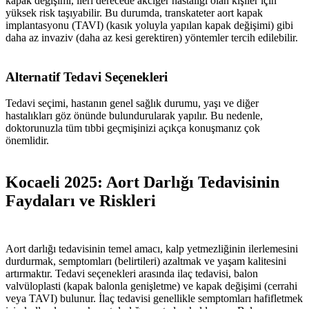
kapak değişimi, ileri derecede akciğer hastalığı olan kişiler için
yüksek risk taşıyabilir. Bu durumda, transkateter aort kapak
implantasyonu (TAVI) (kasık yoluyla yapılan kapak değişimi) gibi
daha az invaziv (daha az kesi gerektiren) yöntemler tercih edilebilir.
Alternatif Tedavi Seçenekleri
Tedavi seçimi, hastanın genel sağlık durumu, yaşı ve diğer
hastalıkları göz önünde bulundurularak yapılır. Bu nedenle,
doktorunuzla tüm tıbbi geçmişinizi açıkça konuşmanız çok
önemlidir.
Kocaeli 2025: Aort Darlığı Tedavisinin
Faydaları ve Riskleri
Aort darlığı tedavisinin temel amacı, kalp yetmezliğinin ilerlemesini
durdurmak, semptomları (belirtileri) azaltmak ve yaşam kalitesini
artırmaktır. Tedavi seçenekleri arasında ilaç tedavisi, balon
valvüloplasti (kapak balonla genişletme) ve kapak değişimi (cerrahi
veya TAVI) bulunur. İlaç tedavisi genellikle semptomları hafifletmek