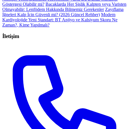
Göstergesi Olabilir mi?
Bacaklarda Her Şişlik Kalpten veya Varisten
Olmayabilir: Lenfödem Hakkında Bilmemiz Gerekenler
Zayıflama
İğneleri Kalp İçin Güvenli mi? (2026 Güncel Rehber)
Modern
Kardiyolojide Yeni Standart: BT Anjiyo ve Kalsiyum Skoru Ne
Zaman?, Kime Yapılmalı?
İletişim