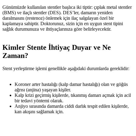
Günümüzde kullanılan stentler başlıca iki tiptir: çıplak metal stentler
(BMS) ve ilaçlı stentler (DES). DES’ler, damarın yeniden
daralmasını (restenoz) önlemek için ilaç salgılayan özel bir
kaplamaya sahiptir. Doktorunuz, sizin için en uygun stent tipini
sağlık durumunuza ve ihtiyaçlarınıza göre belirleyecektir.
Kimler Stente İhtiyaç Duyar ve Ne
Zaman?
Stent yerleştirme işlemi genellikle aşağıdaki durumlarda gereklidir:
Koroner arter hastalığı (kalp damar hastalığı) olan ve göğüs
ağrısı (anjina) yaşayan kişiler.
Kalp krizi geçirmiş kişilerde, tıkanmış damarı açmak için acil
bir tedavi yöntemi olarak.
Anjiyo sırasında damarda ciddi darlık tespit edilen kişilerde,
kan akışını sağlamak için.