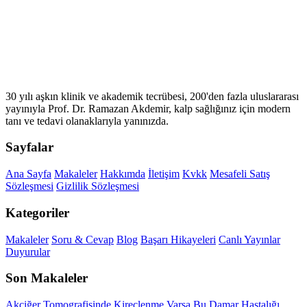
30 yılı aşkın klinik ve akademik tecrübesi, 200'den fazla uluslararası
yayınıyla Prof. Dr. Ramazan Akdemir, kalp sağlığınız için modern
tanı ve tedavi olanaklarıyla yanınızda.
Sayfalar
Ana Sayfa
Makaleler
Hakkımda
İletişim
Kvkk
Mesafeli Satış
Sözleşmesi
Gizlilik Sözleşmesi
Kategoriler
Makaleler
Soru & Cevap
Blog
Başarı Hikayeleri
Canlı Yayınlar
Duyurular
Son Makaleler
Akciğer Tomografisinde Kireçlenme Varsa Bu Damar Hastalığı