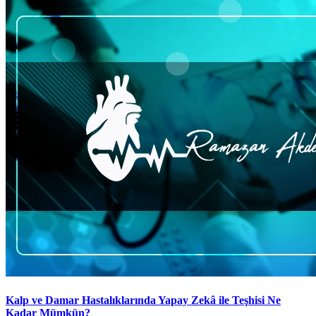
Kalp ve Damar Hastalıklarında Yapay Zekâ ile Teşhisi Ne
Kadar Mümkün?