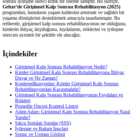
sonrası iyileşme süreci kritik bir öneme sahiptir. Bu süreçte,
Gebze’de Girişimsel Kalp Sonrası Rehabilitasyon (2025)
programları, hastaların yaşam kalitesini artırmak ve sağlıklı bir
yaşama dönüşlerini desteklemek amacıyla tasarlanmıştır. Bu
rehberde, girişimsel kalp sonrası rehabilitasyonun ne olduğunu,
kimlerin ihtiyaç duyduğunu, faydalarını, risklerini ve iyileşme
sürecini ayrıntılı bir şekilde ele alacağız.
İçindekiler
Girişimsel Kalp Sonrası Rehabilitasyon Nedir?
Kimler Girişimsel Kalp Sonrası Rehabilitasyona İhtiyaç
Duyar ve Ne Zaman?
Kontrendikasyonlar: Kimler Girişimsel Kalp Sonrası
Rehabilitasyondan Kaçınmalıdır?
Girişimsel Kalp Sonrası Rehabilitasyonun Faydaları ve
Riskleri
Prosedür Öncesi Kontrol Listesi
Adım Adım: Girişimsel Kalp Sonrası Rehabilitasyon Nasıl
Yapılır?
Sıkça Sorulan Sorular (SSS)
İyileşme ve Bakım İpuçları
Sonuç ve Uzman Görüşü