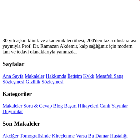
30 yılı aşkın klinik ve akademik tecrübesi, 200'den fazla uluslararası
yayınıyla Prof. Dr. Ramazan Akdemir, kalp sağlığınız için modern
tanı ve tedavi olanaklarıyla yanınızda.
Sayfalar
Ana Sayfa
Makaleler
Hakkımda
İletişim
Kvkk
Mesafeli Satış
Sözleşmesi
Gizlilik Sözleşmesi
Kategoriler
Makaleler
Soru & Cevap
Blog
Başarı Hikayeleri
Canlı Yayınlar
Duyurular
Son Makaleler
Akciğer Tomografisinde Kireçlenme Varsa Bu Damar Hastalığı