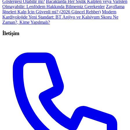
Göstergesi Olabilir mi?
Bacaklarda Her Şişlik Kalpten veya Varisten
Olmayabilir: Lenfödem Hakkında Bilmemiz Gerekenler
Zayıflama
İğneleri Kalp İçin Güvenli mi? (2026 Güncel Rehber)
Modern
Kardiyolojide Yeni Standart: BT Anjiyo ve Kalsiyum Skoru Ne
Zaman?, Kime Yapılmalı?
İletişim