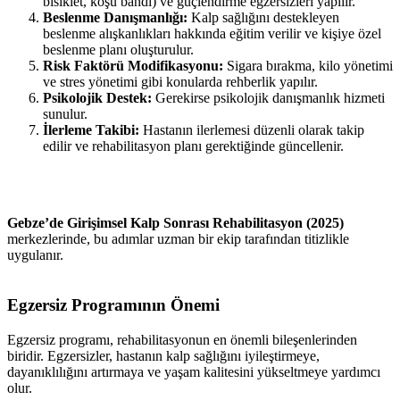
bisiklet, koşu bandı) ve güçlendirme egzersizleri yapılır.
Beslenme Danışmanlığı:
Kalp sağlığını destekleyen
beslenme alışkanlıkları hakkında eğitim verilir ve kişiye özel
beslenme planı oluşturulur.
Risk Faktörü Modifikasyonu:
Sigara bırakma, kilo yönetimi
ve stres yönetimi gibi konularda rehberlik yapılır.
Psikolojik Destek:
Gerekirse psikolojik danışmanlık hizmeti
sunulur.
İlerleme Takibi:
Hastanın ilerlemesi düzenli olarak takip
edilir ve rehabilitasyon planı gerektiğinde güncellenir.
Gebze’de Girişimsel Kalp Sonrası Rehabilitasyon (2025)
merkezlerinde, bu adımlar uzman bir ekip tarafından titizlikle
uygulanır.
Egzersiz Programının Önemi
Egzersiz programı, rehabilitasyonun en önemli bileşenlerinden
biridir. Egzersizler, hastanın kalp sağlığını iyileştirmeye,
dayanıklılığını artırmaya ve yaşam kalitesini yükseltmeye yardımcı
olur.