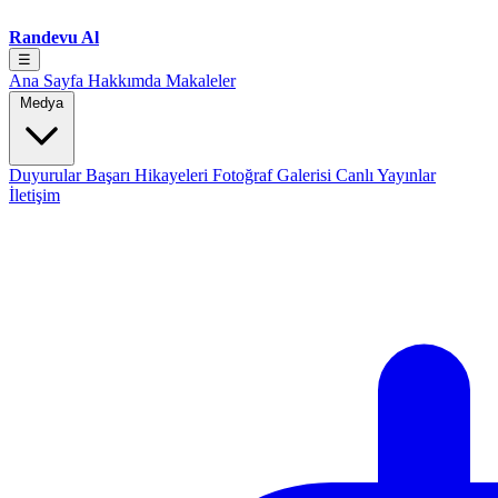
Randevu Al
☰
Ana Sayfa
Hakkımda
Makaleler
Medya
Duyurular
Başarı Hikayeleri
Fotoğraf Galerisi
Canlı Yayınlar
İletişim