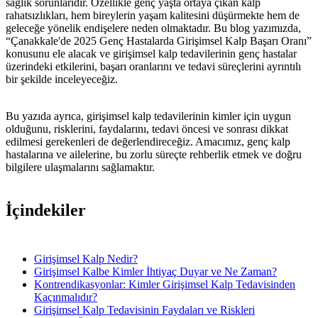
sağlık sorunlarıdır. Özellikle genç yaşta ortaya çıkan kalp
rahatsızlıkları, hem bireylerin yaşam kalitesini düşürmekte hem de
geleceğe yönelik endişelere neden olmaktadır. Bu blog yazımızda,
“Çanakkale'de 2025 Genç Hastalarda Girişimsel Kalp Başarı Oranı”
konusunu ele alacak ve girişimsel kalp tedavilerinin genç hastalar
üzerindeki etkilerini, başarı oranlarını ve tedavi süreçlerini ayrıntılı
bir şekilde inceleyeceğiz.
Bu yazıda ayrıca, girişimsel kalp tedavilerinin kimler için uygun
olduğunu, risklerini, faydalarını, tedavi öncesi ve sonrası dikkat
edilmesi gerekenleri de değerlendireceğiz. Amacımız, genç kalp
hastalarına ve ailelerine, bu zorlu süreçte rehberlik etmek ve doğru
bilgilere ulaşmalarını sağlamaktır.
İçindekiler
Girişimsel Kalp Nedir?
Girişimsel Kalbe Kimler İhtiyaç Duyar ve Ne Zaman?
Kontrendikasyonlar: Kimler Girişimsel Kalp Tedavisinden
Kaçınmalıdır?
Girişimsel Kalp Tedavisinin Faydaları ve Riskleri