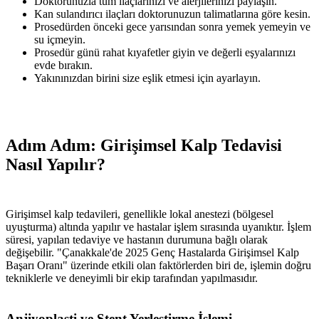
Doktorunuzla tüm ilaçlarınızı ve alerjilerinizi paylaşın.
Kan sulandırıcı ilaçları doktorunuzun talimatlarına göre kesin.
Prosedürden önceki gece yarısından sonra yemek yemeyin ve
su içmeyin.
Prosedür günü rahat kıyafetler giyin ve değerli eşyalarınızı
evde bırakın.
Yakınınızdan birini size eşlik etmesi için ayarlayın.
Adım Adım: Girişimsel Kalp Tedavisi
Nasıl Yapılır?
Girişimsel kalp tedavileri, genellikle lokal anestezi (bölgesel
uyuşturma) altında yapılır ve hastalar işlem sırasında uyanıktır. İşlem
süresi, yapılan tedaviye ve hastanın durumuna bağlı olarak
değişebilir. "Çanakkale'de 2025 Genç Hastalarda Girişimsel Kalp
Başarı Oranı" üzerinde etkili olan faktörlerden biri de, işlemin doğru
tekniklerle ve deneyimli bir ekip tarafından yapılmasıdır.
Anjiyoplasti ve Stent Yerleştirme İşlemi