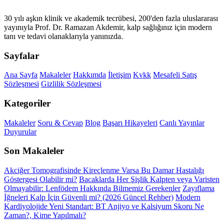
30 yılı aşkın klinik ve akademik tecrübesi, 200'den fazla uluslararası
yayınıyla Prof. Dr. Ramazan Akdemir, kalp sağlığınız için modern
tanı ve tedavi olanaklarıyla yanınızda.
Sayfalar
Ana Sayfa
Makaleler
Hakkımda
İletişim
Kvkk
Mesafeli Satış
Sözleşmesi
Gizlilik Sözleşmesi
Kategoriler
Makaleler
Soru & Cevap
Blog
Başarı Hikayeleri
Canlı Yayınlar
Duyurular
Son Makaleler
Akciğer Tomografisinde Kireçlenme Varsa Bu Damar Hastalığı
Göstergesi Olabilir mi?
Bacaklarda Her Şişlik Kalpten veya Varisten
Olmayabilir: Lenfödem Hakkında Bilmemiz Gerekenler
Zayıflama
İğneleri Kalp İçin Güvenli mi? (2026 Güncel Rehber)
Modern
Kardiyolojide Yeni Standart: BT Anjiyo ve Kalsiyum Skoru Ne
Zaman?, Kime Yapılmalı?