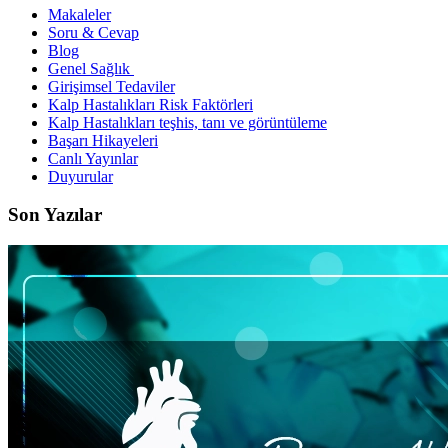
Makaleler
Soru & Cevap
Blog
Genel Sağlık
Girişimsel Tedaviler
Kalp Hastalıkları Risk Faktörleri
Kalp Hastalıkları teşhis, tanı ve görüntüleme
Başarı Hikayeleri
Canlı Yayınlar
Duyurular
Son Yazılar