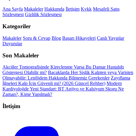
Ana Sayfa
Makaleler
Hakkımda
İletişim
Kvkk
Mesafeli Satış
Sözleşmesi
Gizlilik Sözleşmesi
Kategoriler
Makaleler
Soru & Cevap
Blog
Başarı Hikayeleri
Canlı Yayınlar
Duyurular
Son Makaleler
Akciğer Tomografisinde Kireçlenme Varsa Bu Damar Hastalığı
Göstergesi Olabilir mi?
Bacaklarda Her Şişlik Kalpten veya Varisten
Olmayabilir: Lenfödem Hakkında Bilmemiz Gerekenler
Zayıflama
İğneleri Kalp İçin Güvenli mi? (2026 Güncel Rehber)
Modern
Kardiyolojide Yeni Standart: BT Anjiyo ve Kalsiyum Skoru Ne
Zaman?, Kime Yapılmalı?
İletişim