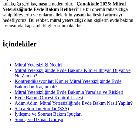
kulakçığa geri kaçmasına neden olur. "
Çanakkale 2025: Mitral
Yetersizliğinde Evde Bakım Rehberi
" ile bu önemli rahatsızlığa
sahip bireylerin ve onların ailelerinin yaşam kalitesini artırmayı
hedefliyoruz. Bu rehber, mitral yetersizliği olan kişilerin evde bakımı
konusunda kapsamlı bilgiler sunmaktadır.
İçindekiler
Mitral Yetersizliği Nedir?
Mitral Yetersizliğinde Evde Bakıma Kimler İhtiyaç Duyar ve
Ne Zaman?
Kontrendikasyonlar: Kimler Mitral Yetersizliğinde Evde
Bakımdan Kaçınmalı?
Mitral Yetersizliğinde Evde Bakımın Yararları ve Riskleri
Evde Bakım Öncesi Kontrol Listesi
Adım Adım: Mitral Yetersizliğinde Evde Bakım Nasıl Yapılır?
Sıkça Sorulan Sorular (SSS)
İyileşme ve Sonrası Bakım İpuçları
Sonuç ve Uzman Görüşü