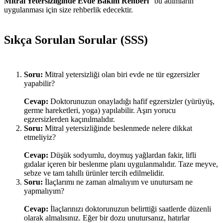
Mitral Yetersizliğinde Evde Bakım Rehberi
" bu adımların
uygulanması için size rehberlik edecektir.
Sıkça Sorulan Sorular (SSS)
Soru:
Mitral yetersizliği olan biri evde ne tür egzersizler
yapabilir?
Cevap:
Doktorunuzun onayladığı hafif egzersizler (yürüyüş,
germe hareketleri, yoga) yapılabilir. Aşırı yorucu
egzersizlerden kaçınılmalıdır.
Soru:
Mitral yetersizliğinde beslenmede nelere dikkat
etmeliyiz?
Cevap:
Düşük sodyumlu, doymuş yağlardan fakir, lifli
gıdalar içeren bir beslenme planı uygulanmalıdır. Taze meyve,
sebze ve tam tahıllı ürünler tercih edilmelidir.
Soru:
İlaçlarımı ne zaman almalıyım ve unutursam ne
yapmalıyım?
Cevap:
İlaçlarınızı doktorunuzun belirttiği saatlerde düzenli
olarak almalısınız. Eğer bir dozu unutursanız, hatırlar