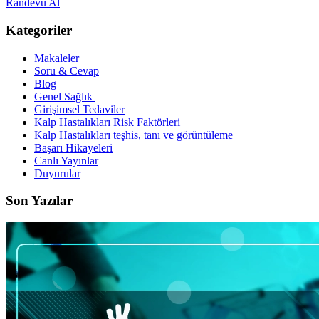
Randevu Al
Kategoriler
Makaleler
Soru & Cevap
Blog
Genel Sağlık
Girişimsel Tedaviler
Kalp Hastalıkları Risk Faktörleri
Kalp Hastalıkları teşhis, tanı ve görüntüleme
Başarı Hikayeleri
Canlı Yayınlar
Duyurular
Son Yazılar