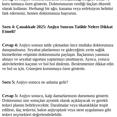
kuru tutmaya özen gösterin. Doktorunuzun verdiği ilaçları düzenli
olarak kullanın. Herhangi bir ağrı, kanama veya enfeksiyon belirtisi
fark ederseniz, hemen doktorunuza başvurun.
Soru 4: Çanakkale 2025: Anjiyo Sonrası Tatilde Nelere Dikkat
Etmeli?
Cevap 4:
Anjiyo sonrası tatile çıkmadan önce mutlaka doktorunuza
danışmalısınız. Seyahat planlarınızı ve gideceğiniz yerin sağlık
hizmetlerine erişimini doktorunuzla paylaşın. İlaçlarınızı yanınıza
almayı ve seyahat sigortası yaptırmayı unutmayın. Ayrıca, yorucu
aktivitelerden kaçının ve bol bol dinlenin. Beslenmenize dikkat edin
ve bol su için. Güneşten korunmaya özen gösterin.
Soru 5:
Anjiyo sonucu ne anlama gelir?
Cevap 5:
Anjiyo sonucu, kalp damarlarınızın durumunu gösterir.
Doktorunuz size sonuçları ayrıntılı olarak açıklayacak ve gerekli
tedavi planını belirleyecektir. Daralmalar veya tıkanıklıklar tespit
edilirse, ilaç tedavisi, balon anjiyoplasti veya stent uygulaması gibi
tedavi seçenekleri değerlendirilebilir.