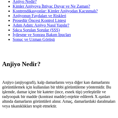
Anjiyo Nedir?
Kimler Anjiyoya İhtiyaç Duyar ve Ne Zaman?
Kontrendikasyonlar: Kimler Anjiyodan Kaçınmalı?
Anjiyonun Faydaları ve Riskleri
Prosedür Öncesi Kontrol Listesi
Adım Adım: Anjiyo Nasıl Yapılır?
Sıkça Sorulan Sorular (SSS)
İyileşme ve Sonrası Bakım İpuçları
Sonuç ve Uzman Görüşü
Anjiyo Nedir?
Anjiyo (anjiyografi), kalp damarlarını veya diğer kan damarlarını
görüntülemek için kullanılan bir tıbbi görüntüleme yöntemidir. Bu
işlemde, damar içine bir kateter (ince, esnek tüp) yerleştirilir ve
radyoopak bir madde (kontrast madde) enjekte edilerek X-ışınları
altında damarların görüntüleri alınır. Amaç, damarlardaki daralmaları
veya tıkanıklıkları tespit etmektir.