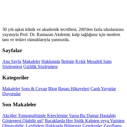
30 yılı aşkın klinik ve akademik tecrübesi, 200'den fazla uluslararası
yayınıyla Prof. Dr. Ramazan Akdemir, kalp sağlığınız için modern
tanı ve tedavi olanaklarıyla yanınızda.
Sayfalar
Ana Sayfa
Makaleler
Hakkımda
İletişim
Kvkk
Mesafeli Satış
Sözleşmesi
Gizlilik Sözleşmesi
Kategoriler
Makaleler
Soru & Cevap
Blog
Başarı Hikayeleri
Canlı Yayınlar
Duyurular
Son Makaleler
Akciğer Tomografisinde Kireçlenme Varsa Bu Damar Hastalığı
Göstergesi Olabilir mi?
Bacaklarda Her Şişlik Kalpten veya Varisten
Olmayabilir: Lenfödem Hakkında Bilmemiz Gerekenler
Zayıflama