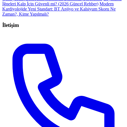
İğneleri Kalp İçin Güvenli mi? (2026 Güncel Rehber)
Modern
Kardiyolojide Yeni Standart: BT Anjiyo ve Kalsiyum Skoru Ne
Zaman?, Kime Yapılmalı?
İletişim