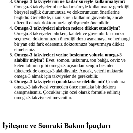
Omega-3 takviyelerini ne kadar süreyle kullanmalıyım?
Omega-3 takviyelerini ne kadar süreyle kullanmanız gerektiği,
bireysel sağlık durumunuza ve doktorunuzun önerilerine
bağlıdır. Genellikle, uzun süreli kullanım güvenlidir, ancak
düzenli olarak doktorunuzla görüşmeniz önemlidir.
Omega-3 takviyeleri alırken nelere dikkat etmeliyim?
Omega-3 takviyeleri alırken, kaliteli ve güvenilir bir marka
seçmeye, doktorunuzun önerdiği dozu aşmamaya ve herhangi
bir yan etki fark ederseniz doktorunuza başvurmaya dikkat
etmelisiniz.
Omega-3 takviyeleri yerine beslenme yoluyla omega-3
alabilir miyim?
Evet, somon, uskumru, ton balığı, ceviz ve
keten tohumu gibi omega-3 açısından zengin besinler
tüketerek de omega-3 alabilirsiniz. Ancak, yeterli miktarda
omega-3 almak için takviyeler de gerekebilir.
Omega-3 takviyeleri çocuklara verilebilir mi?
Çocuklara
omega-3 takviyesi vermeden önce mutlaka bir doktora
danışmalısınız. Çocuklar için özel olarak formüle edilmiş
omega-3 takviyeleri mevcuttur.
İyileşme ve Sonraki Bakım İpuçları