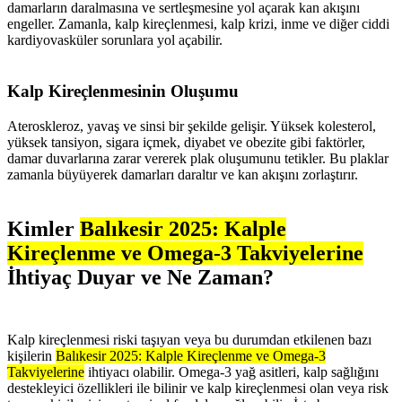
damarların daralmasına ve sertleşmesine yol açarak kan akışını
engeller. Zamanla, kalp kireçlenmesi, kalp krizi, inme ve diğer ciddi
kardiyovasküler sorunlara yol açabilir.
Kalp Kireçlenmesinin Oluşumu
Ateroskleroz, yavaş ve sinsi bir şekilde gelişir. Yüksek kolesterol,
yüksek tansiyon, sigara içmek, diyabet ve obezite gibi faktörler,
damar duvarlarına zarar vererek plak oluşumunu tetikler. Bu plaklar
zamanla büyüyerek damarları daraltır ve kan akışını zorlaştırır.
Kimler
Balıkesir 2025: Kalple
Kireçlenme ve Omega-3 Takviyelerine
İhtiyaç Duyar ve Ne Zaman?
Kalp kireçlenmesi riski taşıyan veya bu durumdan etkilenen bazı
kişilerin
Balıkesir 2025: Kalple Kireçlenme ve Omega-3
Takviyelerine
ihtiyacı olabilir. Omega-3 yağ asitleri, kalp sağlığını
destekleyici özellikleri ile bilinir ve kalp kireçlenmesi olan veya risk