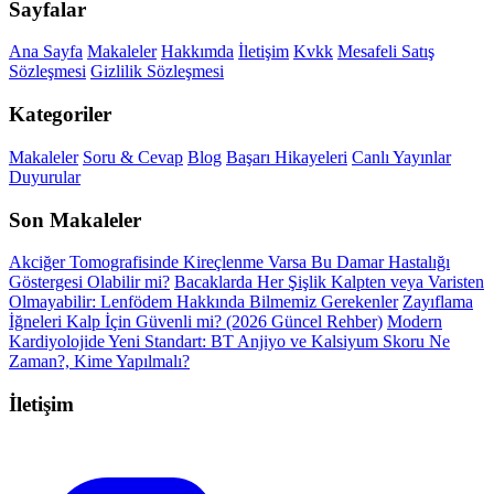
Sayfalar
Ana Sayfa
Makaleler
Hakkımda
İletişim
Kvkk
Mesafeli Satış
Sözleşmesi
Gizlilik Sözleşmesi
Kategoriler
Makaleler
Soru & Cevap
Blog
Başarı Hikayeleri
Canlı Yayınlar
Duyurular
Son Makaleler
Akciğer Tomografisinde Kireçlenme Varsa Bu Damar Hastalığı
Göstergesi Olabilir mi?
Bacaklarda Her Şişlik Kalpten veya Varisten
Olmayabilir: Lenfödem Hakkında Bilmemiz Gerekenler
Zayıflama
İğneleri Kalp İçin Güvenli mi? (2026 Güncel Rehber)
Modern
Kardiyolojide Yeni Standart: BT Anjiyo ve Kalsiyum Skoru Ne
Zaman?, Kime Yapılmalı?
İletişim