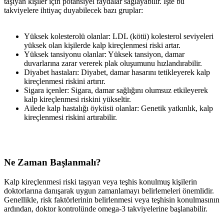
taşıyan kişiler için potansiyel faydalar sağlayabilir. İşte bu
takviyelere ihtiyaç duyabilecek bazı gruplar:
Yüksek kolesterolü olanlar: LDL (kötü) kolesterol seviyeleri
yüksek olan kişilerde kalp kireçlenmesi riski artar.
Yüksek tansiyonu olanlar: Yüksek tansiyon, damar
duvarlarına zarar vererek plak oluşumunu hızlandırabilir.
Diyabet hastaları: Diyabet, damar hasarını tetikleyerek kalp
kireçlenmesi riskini artırır.
Sigara içenler: Sigara, damar sağlığını olumsuz etkileyerek
kalp kireçlenmesi riskini yükseltir.
Ailede kalp hastalığı öyküsü olanlar: Genetik yatkınlık, kalp
kireçlenmesi riskini artırabilir.
Ne Zaman Başlanmalı?
Kalp kireçlenmesi riski taşıyan veya teşhis konulmuş kişilerin
doktorlarına danışarak uygun zamanlamayı belirlemeleri önemlidir.
Genellikle, risk faktörlerinin belirlenmesi veya teşhisin konulmasının
ardından, doktor kontrolünde omega-3 takviyelerine başlanabilir.