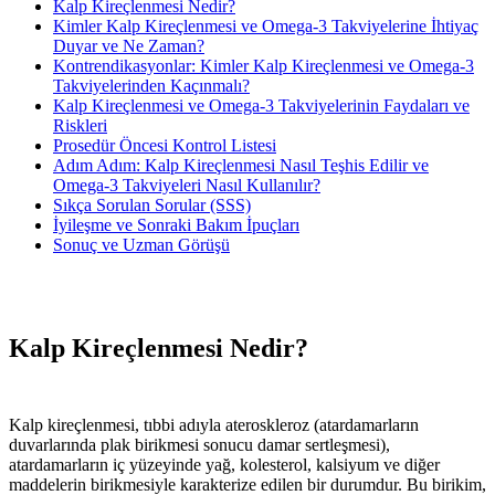
Kalp Kireçlenmesi Nedir?
Kimler Kalp Kireçlenmesi ve Omega-3 Takviyelerine İhtiyaç
Duyar ve Ne Zaman?
Kontrendikasyonlar: Kimler Kalp Kireçlenmesi ve Omega-3
Takviyelerinden Kaçınmalı?
Kalp Kireçlenmesi ve Omega-3 Takviyelerinin Faydaları ve
Riskleri
Prosedür Öncesi Kontrol Listesi
Adım Adım: Kalp Kireçlenmesi Nasıl Teşhis Edilir ve
Omega-3 Takviyeleri Nasıl Kullanılır?
Sıkça Sorulan Sorular (SSS)
İyileşme ve Sonraki Bakım İpuçları
Sonuç ve Uzman Görüşü
Kalp Kireçlenmesi Nedir?
Kalp kireçlenmesi, tıbbi adıyla ateroskleroz (atardamarların
duvarlarında plak birikmesi sonucu damar sertleşmesi),
atardamarların iç yüzeyinde yağ, kolesterol, kalsiyum ve diğer
maddelerin birikmesiyle karakterize edilen bir durumdur. Bu birikim,