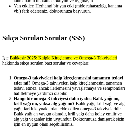
talimatlarını dikkatlice okuyun ve uygulayın.
Yan etkiler: Herhangi bir yan etki (mide rahatsızlığı, kanama
vb.) fark ederseniz, doktorunuza başvurun.
Sıkça Sorulan Sorular (SSS)
İşte
Balıkesir 2025: Kalple Kireçlenme ve Omega-3 Takviyeleri
hakkında sıkça sorulan bazı sorular ve cevapları:
Omega-3 takviyeleri kalp kireçlenmesini tamamen tedavi
eder mi?
Omega-3 takviyeleri kalp kireçlenmesini tamamen
tedavi etmez, ancak ilerlemesini yavaşlatmaya ve semptomları
hafifletmeye yardımcı olabilir.
Hangi tür omega-3 takviyesi daha iyidir: Balık yağı mı,
krill yağı mı, yoksa alg yağı mı?
Balık yağı, krill yağı ve alg
yağı, farklı kaynaklardan elde edilen omega-3 takviyeleridir.
Balık yağı en yaygın olanıdır, krill yağı daha kolay emilir ve
alg yağı veganlar için uygundur. Doktorunuza danışarak sizin
için en uygun olanı seçebilirsiniz.