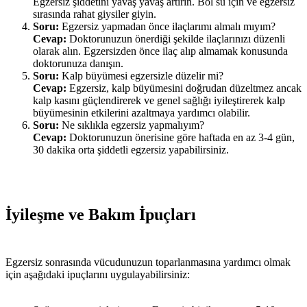
Egzersiz şiddetini yavaş yavaş artırın. Bol su için ve egzersiz
sırasında rahat giysiler giyin.
Soru:
Egzersiz yapmadan önce ilaçlarımı almalı mıyım?
Cevap:
Doktorunuzun önerdiği şekilde ilaçlarınızı düzenli
olarak alın. Egzersizden önce ilaç alıp almamak konusunda
doktorunuza danışın.
Soru:
Kalp büyümesi egzersizle düzelir mi?
Cevap:
Egzersiz, kalp büyümesini doğrudan düzeltmez ancak
kalp kasını güçlendirerek ve genel sağlığı iyileştirerek kalp
büyümesinin etkilerini azaltmaya yardımcı olabilir.
Soru:
Ne sıklıkla egzersiz yapmalıyım?
Cevap:
Doktorunuzun önerisine göre haftada en az 3-4 gün,
30 dakika orta şiddetli egzersiz yapabilirsiniz.
İyileşme ve Bakım İpuçları
Egzersiz sonrasında vücudunuzun toparlanmasına yardımcı olmak
için aşağıdaki ipuçlarını uygulayabilirsiniz: