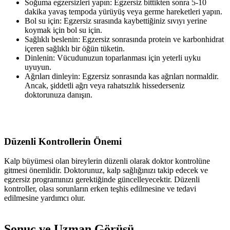
Soğuma egzersizleri yapın: Egzersiz bittikten sonra 5-10
dakika yavaş tempoda yürüyüş veya germe hareketleri yapın.
Bol su için: Egzersiz sırasında kaybettiğiniz sıvıyı yerine
koymak için bol su için.
Sağlıklı beslenin: Egzersiz sonrasında protein ve karbonhidrat
içeren sağlıklı bir öğün tüketin.
Dinlenin: Vücudunuzun toparlanması için yeterli uyku
uyuyun.
Ağrıları dinleyin: Egzersiz sonrasında kas ağrıları normaldir.
Ancak, şiddetli ağrı veya rahatsızlık hissederseniz
doktorunuza danışın.
Düzenli Kontrollerin Önemi
Kalp büyümesi olan bireylerin düzenli olarak doktor kontrolüne
gitmesi önemlidir. Doktorunuz, kalp sağlığınızı takip edecek ve
egzersiz programınızı gerektiğinde güncelleyecektir. Düzenli
kontroller, olası sorunların erken teşhis edilmesine ve tedavi
edilmesine yardımcı olur.
Sonuç ve Uzman Görüşü