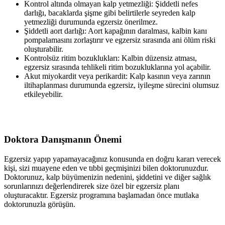
Kontrol altında olmayan kalp yetmezliği: Şiddetli nefes
darlığı, bacaklarda şişme gibi belirtilerle seyreden kalp
yetmezliği durumunda egzersiz önerilmez.
Şiddetli aort darlığı: Aort kapağının daralması, kalbin kanı
pompalamasını zorlaştırır ve egzersiz sırasında ani ölüm riski
oluşturabilir.
Kontrolsüz ritim bozuklukları: Kalbin düzensiz atması,
egzersiz sırasında tehlikeli ritim bozukluklarına yol açabilir.
Akut miyokardit veya perikardit: Kalp kasının veya zarının
iltihaplanması durumunda egzersiz, iyileşme sürecini olumsuz
etkileyebilir.
Doktora Danışmanın Önemi
Egzersiz yapıp yapamayacağınız konusunda en doğru kararı verecek
kişi, sizi muayene eden ve tıbbi geçmişinizi bilen doktorunuzdur.
Doktorunuz, kalp büyümenizin nedenini, şiddetini ve diğer sağlık
sorunlarınızı değerlendirerek size özel bir egzersiz planı
oluşturacaktır. Egzersiz programına başlamadan önce mutlaka
doktorunuzla görüşün.