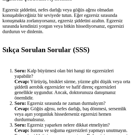
Egzersiz şiddetini, nefes darlığı veya göğüs ağrısı olmadan
konuşabileceğiniz bir seviyede tutun. Eğer egzersiz sırasında
konuşmakta zorlanıyorsanız, egzersiz şiddetini azaltın. Egzersiz
sırasında kendinizi yorgun veya bitkin hissediyorsanız, egzersizi
durdurun ve dinlenin.
Sıkça Sorulan Sorular (SSS)
Soru:
Kalp büyümesi olan biri hangi tür egzersizleri
yapabilir?
Cevap:
Yürüyüş, bisiklet sürme, yüzme gibi düşük veya orta
şiddetli aerobik egzersizler ve hafif direnç egzersizleri
genellikle uygundur. Ancak, doktorunuza danışmanız
önemlidir.
Soru:
Egzersiz sırasında ne zaman durmalıyım?
Cevap:
Göğüs ağrısı, nefes darlığı, baş dönmesi, sersemlik
veya aşırı yorgunluk hissederseniz egzersizi hemen
durdurmalısınız.
Soru:
Egzersiz yaparken nelere dikkat etmeliyim?
Cevap:
Isınma ve soğuma egzersizleri yapmayı unutmayın.