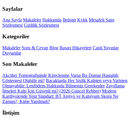
Sayfalar
Ana Sayfa
Makaleler
Hakkımda
İletişim
Kvkk
Mesafeli Satış
Sözleşmesi
Gizlilik Sözleşmesi
Kategoriler
Makaleler
Soru & Cevap
Blog
Başarı Hikayeleri
Canlı Yayınlar
Duyurular
Son Makaleler
Akciğer Tomografisinde Kireçlenme Varsa Bu Damar Hastalığı
Göstergesi Olabilir mi?
Bacaklarda Her Şişlik Kalpten veya Varisten
Olmayabilir: Lenfödem Hakkında Bilmemiz Gerekenler
Zayıflama
İğneleri Kalp İçin Güvenli mi? (2026 Güncel Rehber)
Modern
Kardiyolojide Yeni Standart: BT Anjiyo ve Kalsiyum Skoru Ne
Zaman?, Kime Yapılmalı?
İletişim