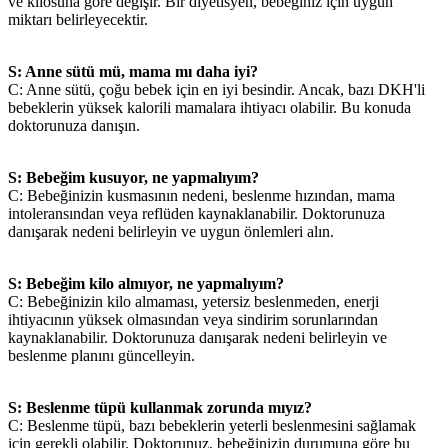
ve kilosuna göre değişir. Bir diyetisyen, bebeğiniz için uygun
miktarı belirleyecektir.
S: Anne sütü mü, mama mı daha iyi?
C: Anne sütü, çoğu bebek için en iyi besindir. Ancak, bazı DKH'li
bebeklerin yüksek kalorili mamalara ihtiyacı olabilir. Bu konuda
doktorunuza danışın.
S: Bebeğim kusuyor, ne yapmalıyım?
C: Bebeğinizin kusmasının nedeni, beslenme hızından, mama
intoleransından veya reflüden kaynaklanabilir. Doktorunuza
danışarak nedeni belirleyin ve uygun önlemleri alın.
S: Bebeğim kilo almıyor, ne yapmalıyım?
C: Bebeğinizin kilo almaması, yetersiz beslenmeden, enerji
ihtiyacının yüksek olmasından veya sindirim sorunlarından
kaynaklanabilir. Doktorunuza danışarak nedeni belirleyin ve
beslenme planını güncelleyin.
S: Beslenme tüpü kullanmak zorunda mıyız?
C: Beslenme tüpü, bazı bebeklerin yeterli beslenmesini sağlamak
için gerekli olabilir. Doktorunuz, bebeğinizin durumuna göre bu