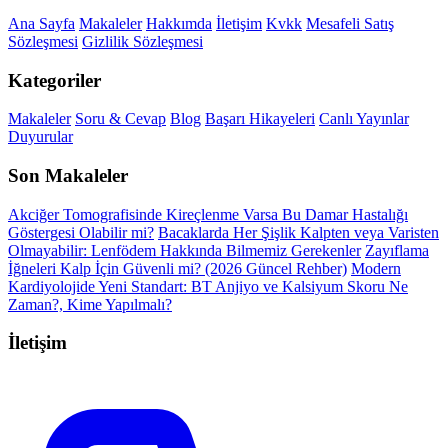
Ana Sayfa
Makaleler
Hakkımda
İletişim
Kvkk
Mesafeli Satış
Sözleşmesi
Gizlilik Sözleşmesi
Kategoriler
Makaleler
Soru & Cevap
Blog
Başarı Hikayeleri
Canlı Yayınlar
Duyurular
Son Makaleler
Akciğer Tomografisinde Kireçlenme Varsa Bu Damar Hastalığı
Göstergesi Olabilir mi?
Bacaklarda Her Şişlik Kalpten veya Varisten
Olmayabilir: Lenfödem Hakkında Bilmemiz Gerekenler
Zayıflama
İğneleri Kalp İçin Güvenli mi? (2026 Güncel Rehber)
Modern
Kardiyolojide Yeni Standart: BT Anjiyo ve Kalsiyum Skoru Ne
Zaman?, Kime Yapılmalı?
İletişim