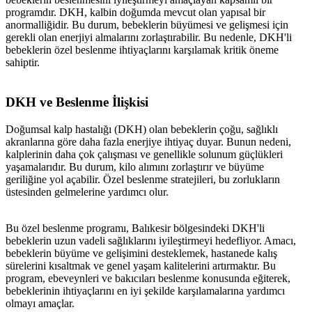
programdır. DKH, kalbin doğumda mevcut olan yapısal bir
anormalliğidir. Bu durum, bebeklerin büyümesi ve gelişmesi için
gerekli olan enerjiyi almalarını zorlaştırabilir. Bu nedenle, DKH'li
bebeklerin özel beslenme ihtiyaçlarını karşılamak kritik öneme
sahiptir.
DKH ve Beslenme İlişkisi
Doğumsal kalp hastalığı (DKH) olan bebeklerin çoğu, sağlıklı
akranlarına göre daha fazla enerjiye ihtiyaç duyar. Bunun nedeni,
kalplerinin daha çok çalışması ve genellikle solunum güçlükleri
yaşamalarıdır. Bu durum, kilo alımını zorlaştırır ve büyüme
geriliğine yol açabilir. Özel beslenme stratejileri, bu zorlukların
üstesinden gelmelerine yardımcı olur.
Bu özel beslenme programı, Balıkesir bölgesindeki DKH'li
bebeklerin uzun vadeli sağlıklarını iyileştirmeyi hedefliyor. Amacı,
bebeklerin büyüme ve gelişimini desteklemek, hastanede kalış
sürelerini kısaltmak ve genel yaşam kalitelerini artırmaktır. Bu
program, ebeveynleri ve bakıcıları beslenme konusunda eğiterek,
bebeklerinin ihtiyaçlarını en iyi şekilde karşılamalarına yardımcı
olmayı amaçlar.