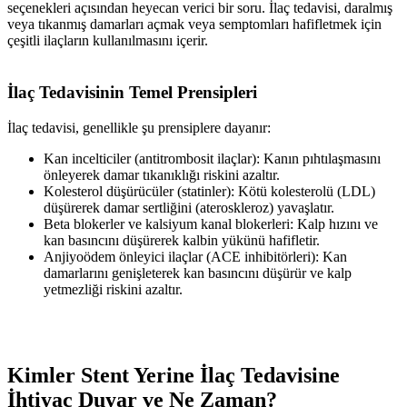
seçenekleri açısından heyecan verici bir soru. İlaç tedavisi, daralmış
veya tıkanmış damarları açmak veya semptomları hafifletmek için
çeşitli ilaçların kullanılmasını içerir.
İlaç Tedavisinin Temel Prensipleri
İlaç tedavisi, genellikle şu prensiplere dayanır:
Kan incelticiler (antitrombosit ilaçlar): Kanın pıhtılaşmasını
önleyerek damar tıkanıklığı riskini azaltır.
Kolesterol düşürücüler (statinler): Kötü kolesterolü (LDL)
düşürerek damar sertliğini (ateroskleroz) yavaşlatır.
Beta blokerler ve kalsiyum kanal blokerleri: Kalp hızını ve
kan basıncını düşürerek kalbin yükünü hafifletir.
Anjiyoödem önleyici ilaçlar (ACE inhibitörleri): Kan
damarlarını genişleterek kan basıncını düşürür ve kalp
yetmezliği riskini azaltır.
Kimler Stent Yerine İlaç Tedavisine
İhtiyaç Duyar ve Ne Zaman?