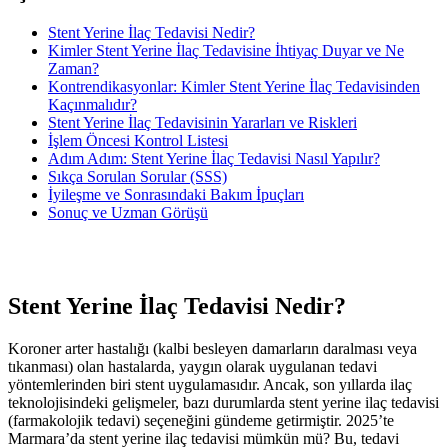
Stent Yerine İlaç Tedavisi Nedir?
Kimler Stent Yerine İlaç Tedavisine İhtiyaç Duyar ve Ne
Zaman?
Kontrendikasyonlar: Kimler Stent Yerine İlaç Tedavisinden
Kaçınmalıdır?
Stent Yerine İlaç Tedavisinin Yararları ve Riskleri
İşlem Öncesi Kontrol Listesi
Adım Adım: Stent Yerine İlaç Tedavisi Nasıl Yapılır?
Sıkça Sorulan Sorular (SSS)
İyileşme ve Sonrasındaki Bakım İpuçları
Sonuç ve Uzman Görüşü
Stent Yerine İlaç Tedavisi Nedir?
Koroner arter hastalığı (kalbi besleyen damarların daralması veya
tıkanması) olan hastalarda, yaygın olarak uygulanan tedavi
yöntemlerinden biri stent uygulamasıdır. Ancak, son yıllarda ilaç
teknolojisindeki gelişmeler, bazı durumlarda stent yerine ilaç tedavisi
(farmakolojik tedavi) seçeneğini gündeme getirmiştir. 2025’te
Marmara’da stent yerine ilaç tedavisi mümkün mü? Bu, tedavi