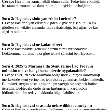
Cevap:
Hayır, her zaman etkili olmayabilir. Tedavinin etkinliği,
hastanın durumuna ve damar darlığının şiddetine bağlıdır.
Soru 2: İlaç tedavisinin yan etkileri nelerdir?
Cevap:
İlaçların yan etkileri kişiden kişiye değişebilir. En sık
görülen yan etkiler arasında mide rahatsızlığı, baş ağrısı ve kas
ağrıları bulunur.
Soru 3: İlaç tedavisi ne kadar sürer?
Cevap:
İlaç tedavisi genellikle uzun süreli bir tedavidir.
Doktorunuz, durumunuza göre tedavi süresini belirleyecektir.
Soru 4: 2025’te Marmara’da Stent Yerine İlaç Tedavisi
mümkün mü ve hangi hastanelerde uygulanabilir?
Cevap:
Evet, 2025’te Marmara bölgesindeki birçok kardiyoloji
merkezinde stent yerine ilaç tedavisi uygulanması beklenmektedir.
Bu tedavi, uygun hasta grupları için yaygın bir seçenek haline
gelebilir. Bölgedeki önde gelen hastanelerin kardiyoloji
bölümlerinde bu tedavi hakkında bilgi alabilirsiniz.
Soru 5: İlaç tedavisi sırasında nelere dikkat etmeliyim?
Cevap:
İlaçları düzenli olarak kullanmalı, doktorunuzun önerilerine