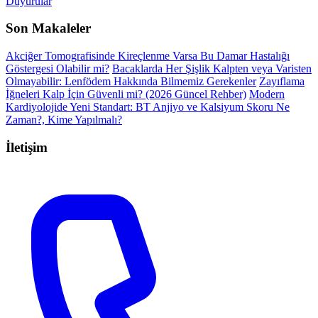
Duyurular
Son Makaleler
Akciğer Tomografisinde Kireçlenme Varsa Bu Damar Hastalığı
Göstergesi Olabilir mi?
Bacaklarda Her Şişlik Kalpten veya Varisten
Olmayabilir: Lenfödem Hakkında Bilmemiz Gerekenler
Zayıflama
İğneleri Kalp İçin Güvenli mi? (2026 Güncel Rehber)
Modern
Kardiyolojide Yeni Standart: BT Anjiyo ve Kalsiyum Skoru Ne
Zaman?, Kime Yapılmalı?
İletişim