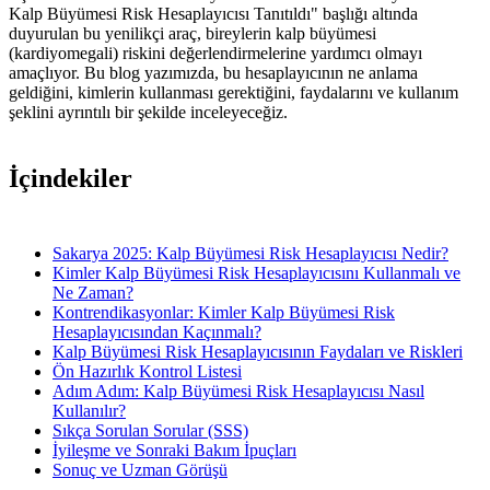
Kalp Büyümesi Risk Hesaplayıcısı Tanıtıldı" başlığı altında
duyurulan bu yenilikçi araç, bireylerin kalp büyümesi
(kardiyomegali) riskini değerlendirmelerine yardımcı olmayı
amaçlıyor. Bu blog yazımızda, bu hesaplayıcının ne anlama
geldiğini, kimlerin kullanması gerektiğini, faydalarını ve kullanım
şeklini ayrıntılı bir şekilde inceleyeceğiz.
İçindekiler
Sakarya 2025: Kalp Büyümesi Risk Hesaplayıcısı Nedir?
Kimler Kalp Büyümesi Risk Hesaplayıcısını Kullanmalı ve
Ne Zaman?
Kontrendikasyonlar: Kimler Kalp Büyümesi Risk
Hesaplayıcısından Kaçınmalı?
Kalp Büyümesi Risk Hesaplayıcısının Faydaları ve Riskleri
Ön Hazırlık Kontrol Listesi
Adım Adım: Kalp Büyümesi Risk Hesaplayıcısı Nasıl
Kullanılır?
Sıkça Sorulan Sorular (SSS)
İyileşme ve Sonraki Bakım İpuçları
Sonuç ve Uzman Görüşü