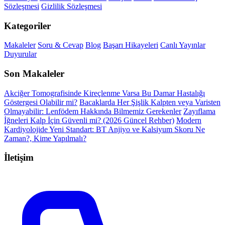
Sözleşmesi
Gizlilik Sözleşmesi
Kategoriler
Makaleler
Soru & Cevap
Blog
Başarı Hikayeleri
Canlı Yayınlar
Duyurular
Son Makaleler
Akciğer Tomografisinde Kireçlenme Varsa Bu Damar Hastalığı
Göstergesi Olabilir mi?
Bacaklarda Her Şişlik Kalpten veya Varisten
Olmayabilir: Lenfödem Hakkında Bilmemiz Gerekenler
Zayıflama
İğneleri Kalp İçin Güvenli mi? (2026 Güncel Rehber)
Modern
Kardiyolojide Yeni Standart: BT Anjiyo ve Kalsiyum Skoru Ne
Zaman?, Kime Yapılmalı?
İletişim