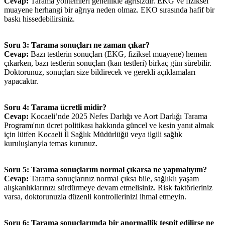
Cevap:
Tarama yöntemleri genellikle ağrısızdır. EKG ve fiziksel
muayene herhangi bir ağrıya neden olmaz. EKO sırasında hafif bir
baskı hissedebilirsiniz.
Soru 3: Tarama sonuçları ne zaman çıkar?
Cevap:
Bazı testlerin sonuçları (EKG, fiziksel muayene) hemen
çıkarken, bazı testlerin sonuçları (kan testleri) birkaç gün sürebilir.
Doktorunuz, sonuçları size bildirecek ve gerekli açıklamaları
yapacaktır.
Soru 4: Tarama ücretli midir?
Cevap:
Kocaeli’nde 2025 Nefes Darlığı ve Aort Darlığı Tarama
Programı'nın ücret politikası hakkında güncel ve kesin yanıt almak
için lütfen Kocaeli İl Sağlık Müdürlüğü veya ilgili sağlık
kuruluşlarıyla temas kurunuz.
Soru 5: Tarama sonuçlarım normal çıkarsa ne yapmalıyım?
Cevap:
Tarama sonuçlarınız normal çıksa bile, sağlıklı yaşam
alışkanlıklarınızı sürdürmeye devam etmelisiniz. Risk faktörleriniz
varsa, doktorunuzla düzenli kontrollerinizi ihmal etmeyin.
Soru 6: Tarama sonuçlarımda bir anormallik tespit edilirse ne