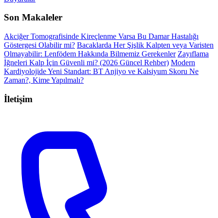
Son Makaleler
Akciğer Tomografisinde Kireçlenme Varsa Bu Damar Hastalığı
Göstergesi Olabilir mi?
Bacaklarda Her Şişlik Kalpten veya Varisten
Olmayabilir: Lenfödem Hakkında Bilmemiz Gerekenler
Zayıflama
İğneleri Kalp İçin Güvenli mi? (2026 Güncel Rehber)
Modern
Kardiyolojide Yeni Standart: BT Anjiyo ve Kalsiyum Skoru Ne
Zaman?, Kime Yapılmalı?
İletişim