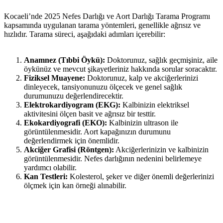
Kocaeli’nde 2025 Nefes Darlığı ve Aort Darlığı Tarama Programı
kapsamında uygulanan tarama yöntemleri, genellikle ağrısız ve
hızlıdır. Tarama süreci, aşağıdaki adımları içerebilir:
Anamnez (Tıbbi Öykü):
Doktorunuz, sağlık geçmişiniz, aile
öykünüz ve mevcut şikayetleriniz hakkında sorular soracaktır.
Fiziksel Muayene:
Doktorunuz, kalp ve akciğerlerinizi
dinleyecek, tansiyonunuzu ölçecek ve genel sağlık
durumunuzu değerlendirecektir.
Elektrokardiyogram (EKG):
Kalbinizin elektriksel
aktivitesini ölçen basit ve ağrısız bir testtir.
Ekokardiyografi (EKO):
Kalbinizin ultrason ile
görüntülenmesidir. Aort kapağınızın durumunu
değerlendirmek için önemlidir.
Akciğer Grafisi (Röntgen):
Akciğerlerinizin ve kalbinizin
görüntülenmesidir. Nefes darlığının nedenini belirlemeye
yardımcı olabilir.
Kan Testleri:
Kolesterol, şeker ve diğer önemli değerlerinizi
ölçmek için kan örneği alınabilir.