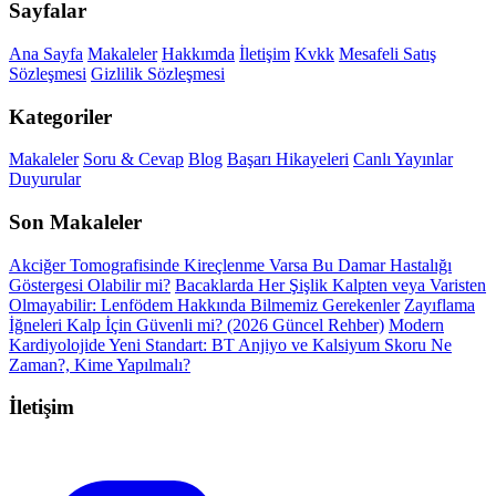
Sayfalar
Ana Sayfa
Makaleler
Hakkımda
İletişim
Kvkk
Mesafeli Satış
Sözleşmesi
Gizlilik Sözleşmesi
Kategoriler
Makaleler
Soru & Cevap
Blog
Başarı Hikayeleri
Canlı Yayınlar
Duyurular
Son Makaleler
Akciğer Tomografisinde Kireçlenme Varsa Bu Damar Hastalığı
Göstergesi Olabilir mi?
Bacaklarda Her Şişlik Kalpten veya Varisten
Olmayabilir: Lenfödem Hakkında Bilmemiz Gerekenler
Zayıflama
İğneleri Kalp İçin Güvenli mi? (2026 Güncel Rehber)
Modern
Kardiyolojide Yeni Standart: BT Anjiyo ve Kalsiyum Skoru Ne
Zaman?, Kime Yapılmalı?
İletişim