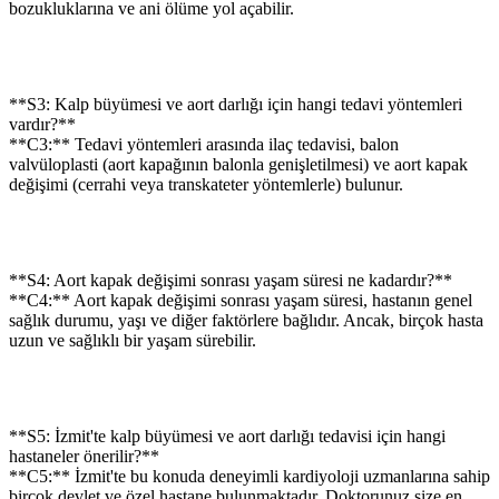
bozukluklarına ve ani ölüme yol açabilir.
**S3: Kalp büyümesi ve aort darlığı için hangi tedavi yöntemleri
vardır?**
**C3:** Tedavi yöntemleri arasında ilaç tedavisi, balon
valvüloplasti (aort kapağının balonla genişletilmesi) ve aort kapak
değişimi (cerrahi veya transkateter yöntemlerle) bulunur.
**S4: Aort kapak değişimi sonrası yaşam süresi ne kadardır?**
**C4:** Aort kapak değişimi sonrası yaşam süresi, hastanın genel
sağlık durumu, yaşı ve diğer faktörlere bağlıdır. Ancak, birçok hasta
uzun ve sağlıklı bir yaşam sürebilir.
**S5: İzmit'te kalp büyümesi ve aort darlığı tedavisi için hangi
hastaneler önerilir?**
**C5:** İzmit'te bu konuda deneyimli kardiyoloji uzmanlarına sahip
birçok devlet ve özel hastane bulunmaktadır. Doktorunuz size en