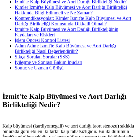
İzmit'te Kalp Büyümesi ve Aort Darlığı Birlikteliği Nedir?
Kimler İzmit'te Kalp Büyümesi ve Aort Darlığı Birlikteliği
Hakkında Bilgi Edinmeli ve Ne Zaman?
Kontrendikasyonlar: Kimler İzmit'te Kalp Büyümesi ve Aort
Darlığı Birlikteliği Konusunda Dikkatli Olmalı?
İzmit'te Kalp Büyümesi ve Aort Darlığı Birlikteliğinin
Faydaları ve Riskleri
İşlem Öncesi Kontrol Listesi
Adım Adım: İzmit'te Kalp Büyümesi ve Aort Darlığı
Birlikteliği Nasıl Değerlendirilir?
Sıkça Sorulan Sorular (SSS)
İyileşme ve Sonrası Bakım İpuçları
Sonuç ve Uzman Görüşü
İzmit'te Kalp Büyümesi ve Aort Darlığı
Birlikteliği Nedir?
Kalp büyümesi (kardiyomegali) ve aort darlığı (aort stenozu) sıklıkla
bir arada görülebilen iki farklı kalp rahatsızlığıdır. Bu iki durumun
İzmit'te görülme sıklığı, yaşlanan nüfus ve yaşam tarzı faktörleri göz