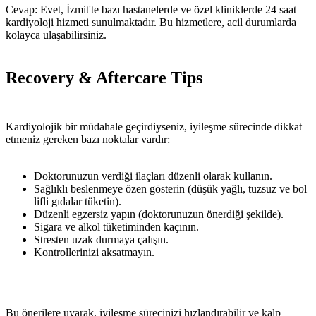
Cevap: Evet, İzmit'te bazı hastanelerde ve özel kliniklerde 24 saat
kardiyoloji hizmeti sunulmaktadır. Bu hizmetlere, acil durumlarda
kolayca ulaşabilirsiniz.
Recovery & Aftercare Tips
Kardiyolojik bir müdahale geçirdiyseniz, iyileşme sürecinde dikkat
etmeniz gereken bazı noktalar vardır:
Doktorunuzun verdiği ilaçları düzenli olarak kullanın.
Sağlıklı beslenmeye özen gösterin (düşük yağlı, tuzsuz ve bol
lifli gıdalar tüketin).
Düzenli egzersiz yapın (doktorunuzun önerdiği şekilde).
Sigara ve alkol tüketiminden kaçının.
Stresten uzak durmaya çalışın.
Kontrollerinizi aksatmayın.
Bu önerilere uyarak, iyileşme sürecinizi hızlandırabilir ve kalp