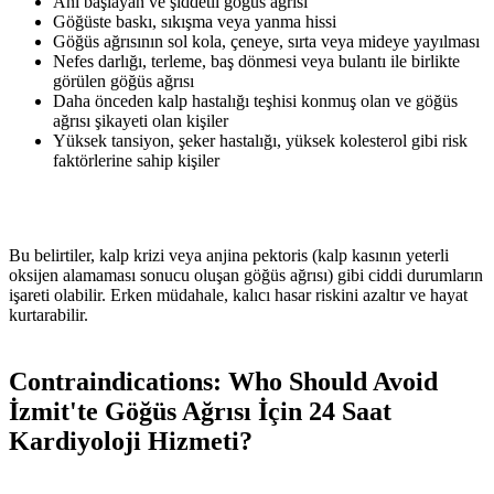
Ani başlayan ve şiddetli göğüs ağrısı
Göğüste baskı, sıkışma veya yanma hissi
Göğüs ağrısının sol kola, çeneye, sırta veya mideye yayılması
Nefes darlığı, terleme, baş dönmesi veya bulantı ile birlikte
görülen göğüs ağrısı
Daha önceden kalp hastalığı teşhisi konmuş olan ve göğüs
ağrısı şikayeti olan kişiler
Yüksek tansiyon, şeker hastalığı, yüksek kolesterol gibi risk
faktörlerine sahip kişiler
Bu belirtiler, kalp krizi veya anjina pektoris (kalp kasının yeterli
oksijen alamaması sonucu oluşan göğüs ağrısı) gibi ciddi durumların
işareti olabilir. Erken müdahale, kalıcı hasar riskini azaltır ve hayat
kurtarabilir.
Contraindications: Who Should Avoid
İzmit'te Göğüs Ağrısı İçin 24 Saat
Kardiyoloji Hizmeti?