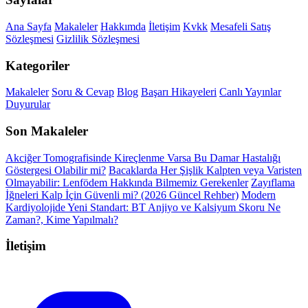
Ana Sayfa
Makaleler
Hakkımda
İletişim
Kvkk
Mesafeli Satış
Sözleşmesi
Gizlilik Sözleşmesi
Kategoriler
Makaleler
Soru & Cevap
Blog
Başarı Hikayeleri
Canlı Yayınlar
Duyurular
Son Makaleler
Akciğer Tomografisinde Kireçlenme Varsa Bu Damar Hastalığı
Göstergesi Olabilir mi?
Bacaklarda Her Şişlik Kalpten veya Varisten
Olmayabilir: Lenfödem Hakkında Bilmemiz Gerekenler
Zayıflama
İğneleri Kalp İçin Güvenli mi? (2026 Güncel Rehber)
Modern
Kardiyolojide Yeni Standart: BT Anjiyo ve Kalsiyum Skoru Ne
Zaman?, Kime Yapılmalı?
İletişim