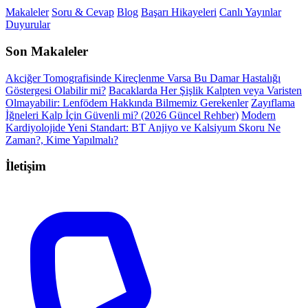
Makaleler
Soru & Cevap
Blog
Başarı Hikayeleri
Canlı Yayınlar
Duyurular
Son Makaleler
Akciğer Tomografisinde Kireçlenme Varsa Bu Damar Hastalığı
Göstergesi Olabilir mi?
Bacaklarda Her Şişlik Kalpten veya Varisten
Olmayabilir: Lenfödem Hakkında Bilmemiz Gerekenler
Zayıflama
İğneleri Kalp İçin Güvenli mi? (2026 Güncel Rehber)
Modern
Kardiyolojide Yeni Standart: BT Anjiyo ve Kalsiyum Skoru Ne
Zaman?, Kime Yapılmalı?
İletişim