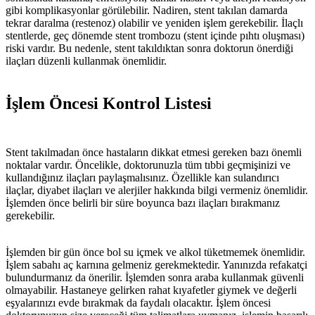
gibi komplikasyonlar görülebilir. Nadiren, stent takılan damarda
tekrar daralma (restenoz) olabilir ve yeniden işlem gerekebilir. İlaçlı
stentlerde, geç dönemde stent trombozu (stent içinde pıhtı oluşması)
riski vardır. Bu nedenle, stent takıldıktan sonra doktorun önerdiği
ilaçları düzenli kullanmak önemlidir.
İşlem Öncesi Kontrol Listesi
Stent takılmadan önce hastaların dikkat etmesi gereken bazı önemli
noktalar vardır. Öncelikle, doktorunuzla tüm tıbbi geçmişinizi ve
kullandığınız ilaçları paylaşmalısınız. Özellikle kan sulandırıcı
ilaçlar, diyabet ilaçları ve alerjiler hakkında bilgi vermeniz önemlidir.
İşlemden önce belirli bir süre boyunca bazı ilaçları bırakmanız
gerekebilir.
İşlemden bir gün önce bol su içmek ve alkol tüketmemek önemlidir.
İşlem sabahı aç karnına gelmeniz gerekmektedir. Yanınızda refakatçi
bulundurmanız da önerilir. İşlemden sonra araba kullanmak güvenli
olmayabilir. Hastaneye gelirken rahat kıyafetler giymek ve değerli
eşyalarınızı evde bırakmak da faydalı olacaktır. İşlem öncesi