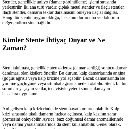
Stentler, genellikle anjiyo (damar görüntüleme) işlemi sırasında
yerleştirilir. İki ana türü vardır: çıplak metal stentler ve ilaçlı stentler.
İlaçlı stentler, damarın tekrar daralmasını önleyen ilaçlar salgılar.
Hangi tür stentin uygun olduğu, hastanın durumuna ve doktorun
değerlendirmesine bağlıdır.
Kimler Stente İhtiyaç Duyar ve Ne
Zaman?
Stent takılması, genellikle ateroskleroz (damar sertliği) sonucu damar
daralması olan kişilere önerilir. Bu durum, kalp damarlarında angina
(göğüs ağrısı) veya kalp krizine yol açabilir. Bacak damarlarında ise
yürüme güçlüğüne veya istirahat ağrısına neden olabilir. Stent, bu tür
sorunları yaşayan ve ilaç tedavisiyle yeterli sonuç alamayan
hastalara uygulanır.
Ani gelişen kalp krizlerinde de stent hayat kurtarıcı olabilir. Kalp
krizi sırasında tıkalı damarın hızlıca açılması, kalp kasının zarar
görmesini önleyebilir. Ayrıca, bazı doğumsal damar anomalilerinde
veya damar yaralanmalarında da stent kullanılabilir. Genel olarak,