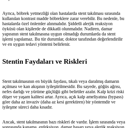
Ayrıca, böbrek yetmezliği olan hastalarda stent takılması sırasında
kullanılan kontrast madde böbreklere zarar verebilir. Bu nedenle, bu
hastalarda özel önlemler alınmalıdır. Şiddetli alerjik reaksiyon
öyküsü olan kişilerde de dikkatli olunmalıdır. Nadiren, damar
yapısının stent takılmasına uygun olmadığı durumlarda da stent
işlemi yapılamaz. Bu tür durumlar, doktor tarafından değerlendirilir
ve en uygun tedavi yöntemi belirlenir.
Stentin Faydaları ve Riskleri
Stent takılmasının en büyük faydası, tıkalı veya daralmış damarın
açılması ve kan akışının iyileştirilmesidir. Bu sayede, göğüs ağrısı,
nefes darlığı ve yürüme güçlüğü gibi belirtiler azalır. Kalp krizi riski
düşer ve yaşam kalitesi artar. Ayrıca, açık kalp ameliyatına (bypass)
göre daha az invaziv (daha az kesi gerektiren) bir yöntemdir ve
iyileşme süreci daha kısadır.
Ancak, stent takılmasının bazı riskleri de vardır. İşlem sırasında veya
sonrasında kanama, enfeksiyon, damar hasarı veya alerjik reaksiyon