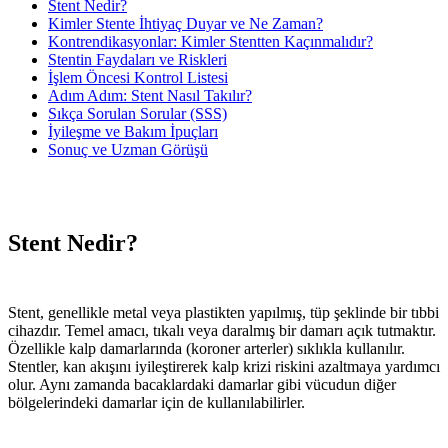
Stent Nedir?
Kimler Stente İhtiyaç Duyar ve Ne Zaman?
Kontrendikasyonlar: Kimler Stentten Kaçınmalıdır?
Stentin Faydaları ve Riskleri
İşlem Öncesi Kontrol Listesi
Adım Adım: Stent Nasıl Takılır?
Sıkça Sorulan Sorular (SSS)
İyileşme ve Bakım İpuçları
Sonuç ve Uzman Görüşü
Stent Nedir?
Stent, genellikle metal veya plastikten yapılmış, tüp şeklinde bir tıbbi
cihazdır. Temel amacı, tıkalı veya daralmış bir damarı açık tutmaktır.
Özellikle kalp damarlarında (koroner arterler) sıklıkla kullanılır.
Stentler, kan akışını iyileştirerek kalp krizi riskini azaltmaya yardımcı
olur. Aynı zamanda bacaklardaki damarlar gibi vücudun diğer
bölgelerindeki damarlar için de kullanılabilirler.