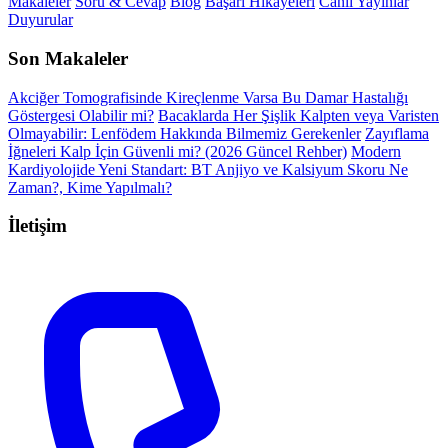
Makaleler
Soru & Cevap
Blog
Başarı Hikayeleri
Canlı Yayınlar
Duyurular
Son Makaleler
Akciğer Tomografisinde Kireçlenme Varsa Bu Damar Hastalığı
Göstergesi Olabilir mi?
Bacaklarda Her Şişlik Kalpten veya Varisten
Olmayabilir: Lenfödem Hakkında Bilmemiz Gerekenler
Zayıflama
İğneleri Kalp İçin Güvenli mi? (2026 Güncel Rehber)
Modern
Kardiyolojide Yeni Standart: BT Anjiyo ve Kalsiyum Skoru Ne
Zaman?, Kime Yapılmalı?
İletişim