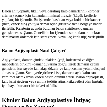
Balon anjiyoplasti, tıkalı veya daralmış kalp damarlarını (koroner
arterler) açmak için kullanılan minimal invaziv (küçük kesilerle
yapılan) bir işlemdir. Bu işlemde, kasıktan veya koldan bir kateter
(ince, esnek tüp) yoluyla damar içine girilir ve tıkalı bölgeye kadar
ilerletilir. Kateterin ucunda bulunan balon şişirilerek damarın
genişlemesi sağlanır. Genellikle bu işlemden sonra damarın tekrar
daralmasını önlemek için stent (metal veya ilaç kaplı tüp) yerleştirilir.
Balon Anjiyoplasti Nasıl Çalışır?
Anjiyoplasti, damar içindeki plakları (yağ, kolesterol ve diğer
maddelerin birikimi) damar duvarına doğru iterek damarın çapını
genişletir. Bu sayede kan akışı düzelir ve kalp kasının yeterli oksijeni
alması sağlanır. Stent yerleştirilmesi ise, damarın açık kalmasına
yardımcı olarak uzun vadeli başarı oranını artırır. Balon anjiyoplasti,
kalp krizi geçiren veya anjina (göğüs ağrısı) şikayetleri olan hastalar
için hayat kurtarıcı bir tedavi olabilir.
Kimler Balon Anjiyoplastiye İhtiyaç
Duyar ve Ne Zaman?