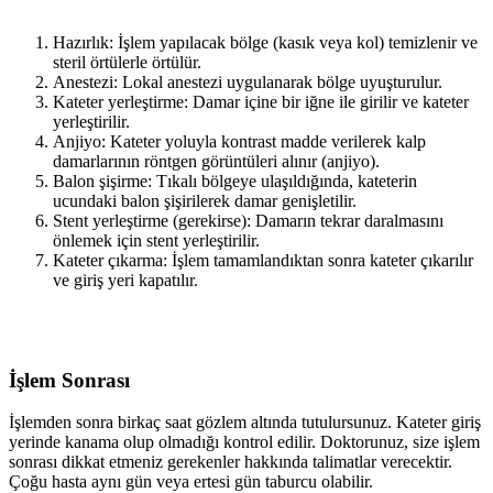
Hazırlık: İşlem yapılacak bölge (kasık veya kol) temizlenir ve
steril örtülerle örtülür.
Anestezi: Lokal anestezi uygulanarak bölge uyuşturulur.
Kateter yerleştirme: Damar içine bir iğne ile girilir ve kateter
yerleştirilir.
Anjiyo: Kateter yoluyla kontrast madde verilerek kalp
damarlarının röntgen görüntüleri alınır (anjiyo).
Balon şişirme: Tıkalı bölgeye ulaşıldığında, kateterin
ucundaki balon şişirilerek damar genişletilir.
Stent yerleştirme (gerekirse): Damarın tekrar daralmasını
önlemek için stent yerleştirilir.
Kateter çıkarma: İşlem tamamlandıktan sonra kateter çıkarılır
ve giriş yeri kapatılır.
İşlem Sonrası
İşlemden sonra birkaç saat gözlem altında tutulursunuz. Kateter giriş
yerinde kanama olup olmadığı kontrol edilir. Doktorunuz, size işlem
sonrası dikkat etmeniz gerekenler hakkında talimatlar verecektir.
Çoğu hasta aynı gün veya ertesi gün taburcu olabilir.