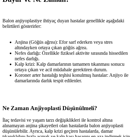
Balon anjiyoplastiye ihtiyaç duyan hastalar genellikle aşağıdaki
belirtileri gösterirler:
Anjina (Göğüs ağrısı): Efor sarf ederken veya stres
altındayken ortaya çıkan göğüs ağrısı.
Nefes darlığı: Özellikle fiziksel aktivite sırasında hissedilen
nefes darlığı.
Kalp krizi: Kalp damarlarının tamamen tıkanması sonucu
ortaya çıkan ve acil müdahale gerektiren durum.
Koroner arter hastalığı teşhisi konulmuş hastalar: Anjiyo ile
damarlarında darlık tespit edilenler.
Ne Zaman Anjiyoplasti Düşünülmeli?
İlaç tedavisi ve yaşam tarzı değişiklikleri ile kontrol altına
alınamayan anjina şikayetleri olan hastalarda balon anjiyoplasti
düşünülebilir. Ayrıca, kalp krizi geçiren hastalarda, damar
tıkanıklığını hızla açmak ve kalp kası hasarını en aza indirmek için