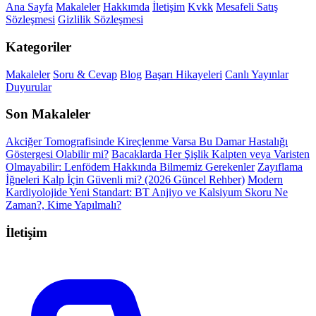
Ana Sayfa
Makaleler
Hakkımda
İletişim
Kvkk
Mesafeli Satış
Sözleşmesi
Gizlilik Sözleşmesi
Kategoriler
Makaleler
Soru & Cevap
Blog
Başarı Hikayeleri
Canlı Yayınlar
Duyurular
Son Makaleler
Akciğer Tomografisinde Kireçlenme Varsa Bu Damar Hastalığı
Göstergesi Olabilir mi?
Bacaklarda Her Şişlik Kalpten veya Varisten
Olmayabilir: Lenfödem Hakkında Bilmemiz Gerekenler
Zayıflama
İğneleri Kalp İçin Güvenli mi? (2026 Güncel Rehber)
Modern
Kardiyolojide Yeni Standart: BT Anjiyo ve Kalsiyum Skoru Ne
Zaman?, Kime Yapılmalı?
İletişim