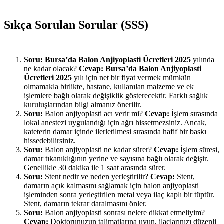
Sıkça Sorulan Sorular (SSS)
Soru:
Bursa’da Balon Anjiyoplasti Ücretleri 2025
yılında
ne kadar olacak?
Cevap:
Bursa’da Balon Anjiyoplasti
Ücretleri 2025
yılı için net bir fiyat vermek mümkün
olmamakla birlikte, hastane, kullanılan malzeme ve ek
işlemlere bağlı olarak değişiklik gösterecektir. Farklı sağlık
kuruluşlarından bilgi almanız önerilir.
Soru:
Balon anjiyoplasti acı verir mi?
Cevap:
İşlem sırasında
lokal anestezi uygulandığı için ağrı hissetmezsiniz. Ancak,
kateterin damar içinde ilerletilmesi sırasında hafif bir baskı
hissedebilirsiniz.
Soru:
Balon anjiyoplasti ne kadar sürer?
Cevap:
İşlem süresi,
damar tıkanıklığının yerine ve sayısına bağlı olarak değişir.
Genellikle 30 dakika ile 1 saat arasında sürer.
Soru:
Stent nedir ve neden yerleştirilir?
Cevap:
Stent,
damarın açık kalmasını sağlamak için balon anjiyoplasti
işleminden sonra yerleştirilen metal veya ilaç kaplı bir tüptür.
Stent, damarın tekrar daralmasını önler.
Soru:
Balon anjiyoplasti sonrası nelere dikkat etmeliyim?
Cevap:
Doktorunuzun talimatlarına uyun, ilaçlarınızı düzenli