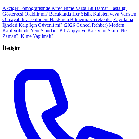
Akciğer Tomografisinde Kireçlenme Varsa Bu Damar Hastalığı
Göstergesi Olabilir mi?
Bacaklarda Her Şişlik Kalpten veya Varisten
Olmayabilir: Lenfödem Hakkında Bilmemiz Gerekenler
Zayıflama
İğneleri Kalp İçin Güvenli mi? (2026 Güncel Rehber)
Modern
Kardiyolojide Yeni Standart: BT Anjiyo ve Kalsiyum Skoru Ne
Zaman?, Kime Yapılmalı?
İletişim