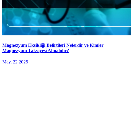
Magnezyum Eksikliği Belirtileri Nelerdir ve Kimler
Magnezyum Takviyesi Almalıdır?
May, 22 2025