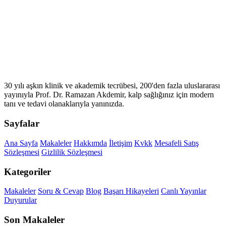
30 yılı aşkın klinik ve akademik tecrübesi, 200'den fazla uluslararası
yayınıyla Prof. Dr. Ramazan Akdemir, kalp sağlığınız için modern
tanı ve tedavi olanaklarıyla yanınızda.
Sayfalar
Ana Sayfa
Makaleler
Hakkımda
İletişim
Kvkk
Mesafeli Satış
Sözleşmesi
Gizlilik Sözleşmesi
Kategoriler
Makaleler
Soru & Cevap
Blog
Başarı Hikayeleri
Canlı Yayınlar
Duyurular
Son Makaleler