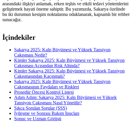
arasındaki ilişkiyi anlamak, erken teşhis ve etkili tedavi yöntemlerini
geliştirmek hayati öneme sahiptir. Bu yazımızda, Sakarya özelinde
bu iki durumun kesişim noktalarına odaklanarak, kapsamlı bir rehber
sunacağız.
İçindekiler
Sakarya 2025: Kalp Büyümesi ve Yüksek Tansiyon
Çakışması Nedir?
Kimler Sakarya 2025: Kalp Büyümesi ve Yüksek Tansiyon
Çakışması Açısından Risk Altında?
Kimler Sakarya 2025: Kalp Büyümesi ve Yüksek Tansiyon
Çakışmasından Kaçınmalı?
Sakarya 2025: Kalp Büyümesi ve Yüksek Tansiyon
Çakışmasının Faydaları ve Riskleri
Prosedür Öncesi Kontrol Listesi
Adım Adım: Sakarya 2025: Kalp Büyümesi ve Yüksek
Tansiyon Çakışması Nasıl Yönetilir?
Sıkça Sorulan Sorular (SSS)
İyileşme ve Sonrası Bakım İpuçları
Sonuç ve Uzman Görüşü