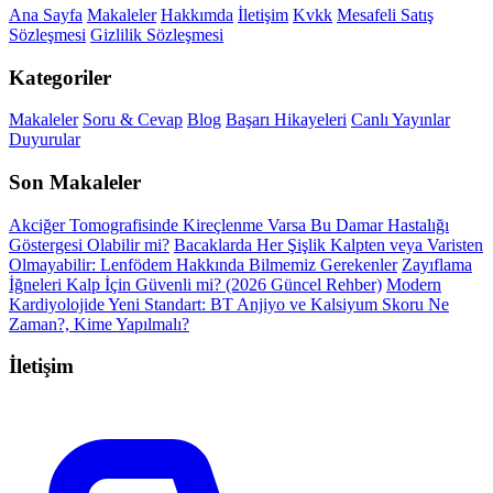
Ana Sayfa
Makaleler
Hakkımda
İletişim
Kvkk
Mesafeli Satış
Sözleşmesi
Gizlilik Sözleşmesi
Kategoriler
Makaleler
Soru & Cevap
Blog
Başarı Hikayeleri
Canlı Yayınlar
Duyurular
Son Makaleler
Akciğer Tomografisinde Kireçlenme Varsa Bu Damar Hastalığı
Göstergesi Olabilir mi?
Bacaklarda Her Şişlik Kalpten veya Varisten
Olmayabilir: Lenfödem Hakkında Bilmemiz Gerekenler
Zayıflama
İğneleri Kalp İçin Güvenli mi? (2026 Güncel Rehber)
Modern
Kardiyolojide Yeni Standart: BT Anjiyo ve Kalsiyum Skoru Ne
Zaman?, Kime Yapılmalı?
İletişim