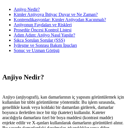
Anjiyo Nedir?
Kimler Anjiyoya İhtiyaç Duyar ve Ne Zaman?
Kontrendikasyonlar: Kimler Anjiyodan Kaçınmalı?
Anjiyonun Faydaları ve Riskleri
Prosedür Öncesi Kontrol Listesi
Adım Adım: Anjiyo Nasıl Yapılır?
Sıkça Sorulan Sorular (SSS)
İyileşme ve Sonrası Bakım İpuçları
Sonuç ve Uzman Görüşü
Anjiyo Nedir?
Anjiyo (anjiyografi), kan damarlarının iç yapısını görüntülemek için
kullanılan bir tıbbi görüntüleme yöntemidir. Bu işlem sırasında,
genellikle kasık veya koldaki bir damardan girilerek, damarlar
boyunca ilerletilen ince bir tüp (kateter) kullanılır. Kateter
aracılığıyla damarlara özel bir boya maddesi (kontrast madde)
enjekte edilir ve X-ışınları kullanılarak damarların görüntüleri alınır.
Bu sayede damarlardaki daralmalar, tıkanıklıklar veya diğer