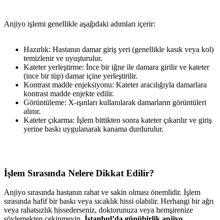
Anjiyo işlemi genellikle aşağıdaki adımları içerir:
Hazırlık: Hastanın damar giriş yeri (genellikle kasık veya kol)
temizlenir ve uyuşturulur.
Kateter yerleştirme: İnce bir iğne ile damara girilir ve kateter
(ince bir tüp) damar içine yerleştirilir.
Kontrast madde enjeksiyonu: Kateter aracılığıyla damarlara
kontrast madde enjekte edilir.
Görüntüleme: X-ışınları kullanılarak damarların görüntüleri
alınır.
Kateter çıkarma: İşlem bittikten sonra kateter çıkarılır ve giriş
yerine baskı uygulanarak kanama durdurulur.
İşlem Sırasında Nelere Dikkat Edilir?
Anjiyo sırasında hastanın rahat ve sakin olması önemlidir. İşlem
sırasında hafif bir baskı veya sıcaklık hissi olabilir. Herhangi bir ağrı
veya rahatsızlık hissederseniz, doktorunuza veya hemşirenize
söylemekten çekinmeyin.
İstanbul’da günübirlik anjiyo