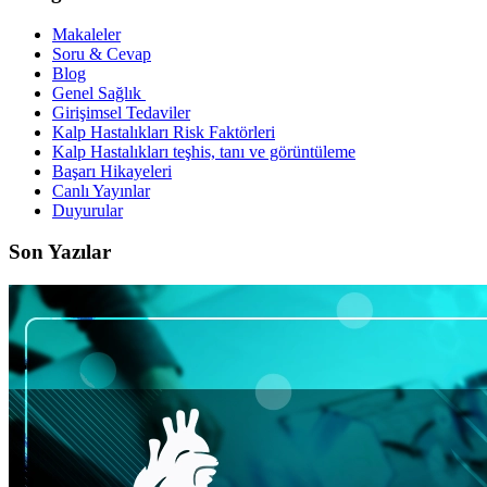
Makaleler
Soru & Cevap
Blog
Genel Sağlık
Girişimsel Tedaviler
Kalp Hastalıkları Risk Faktörleri
Kalp Hastalıkları teşhis, tanı ve görüntüleme
Başarı Hikayeleri
Canlı Yayınlar
Duyurular
Son Yazılar