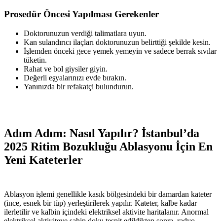
Prosedür Öncesi Yapılması Gerekenler
Doktorunuzun verdiği talimatlara uyun.
Kan sulandırıcı ilaçları doktorunuzun belirttiği şekilde kesin.
İşlemden önceki gece yemek yemeyin ve sadece berrak sıvılar
tüketin.
Rahat ve bol giysiler giyin.
Değerli eşyalarınızı evde bırakın.
Yanınızda bir refakatçi bulundurun.
Adım Adım: Nasıl Yapılır? İstanbul’da
2025 Ritim Bozukluğu Ablasyonu İçin En
Yeni Kateterler
Ablasyon işlemi genellikle kasık bölgesindeki bir damardan kateter
(ince, esnek bir tüp) yerleştirilerek yapılır. Kateter, kalbe kadar
ilerletilir ve kalbin içindeki elektriksel aktivite haritalanır. Anormal
elektriksel aktiviteye sahip doku tespit edildikten sonra, radyo