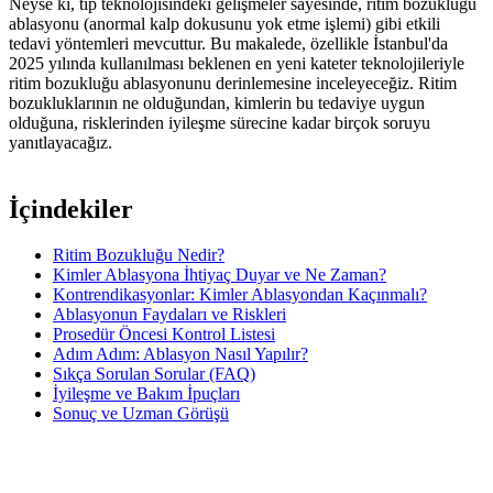
Neyse ki, tıp teknolojisindeki gelişmeler sayesinde, ritim bozukluğu
ablasyonu (anormal kalp dokusunu yok etme işlemi) gibi etkili
tedavi yöntemleri mevcuttur. Bu makalede, özellikle İstanbul'da
2025 yılında kullanılması beklenen en yeni kateter teknolojileriyle
ritim bozukluğu ablasyonunu derinlemesine inceleyeceğiz. Ritim
bozukluklarının ne olduğundan, kimlerin bu tedaviye uygun
olduğuna, risklerinden iyileşme sürecine kadar birçok soruyu
yanıtlayacağız.
İçindekiler
Ritim Bozukluğu Nedir?
Kimler Ablasyona İhtiyaç Duyar ve Ne Zaman?
Kontrendikasyonlar: Kimler Ablasyondan Kaçınmalı?
Ablasyonun Faydaları ve Riskleri
Prosedür Öncesi Kontrol Listesi
Adım Adım: Ablasyon Nasıl Yapılır?
Sıkça Sorulan Sorular (FAQ)
İyileşme ve Bakım İpuçları
Sonuç ve Uzman Görüşü