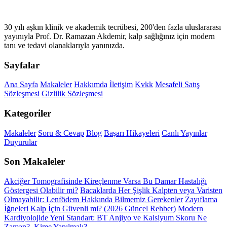
30 yılı aşkın klinik ve akademik tecrübesi, 200'den fazla uluslararası
yayınıyla Prof. Dr. Ramazan Akdemir, kalp sağlığınız için modern
tanı ve tedavi olanaklarıyla yanınızda.
Sayfalar
Ana Sayfa
Makaleler
Hakkımda
İletişim
Kvkk
Mesafeli Satış
Sözleşmesi
Gizlilik Sözleşmesi
Kategoriler
Makaleler
Soru & Cevap
Blog
Başarı Hikayeleri
Canlı Yayınlar
Duyurular
Son Makaleler
Akciğer Tomografisinde Kireçlenme Varsa Bu Damar Hastalığı
Göstergesi Olabilir mi?
Bacaklarda Her Şişlik Kalpten veya Varisten
Olmayabilir: Lenfödem Hakkında Bilmemiz Gerekenler
Zayıflama
İğneleri Kalp İçin Güvenli mi? (2026 Güncel Rehber)
Modern
Kardiyolojide Yeni Standart: BT Anjiyo ve Kalsiyum Skoru Ne
Zaman?, Kime Yapılmalı?