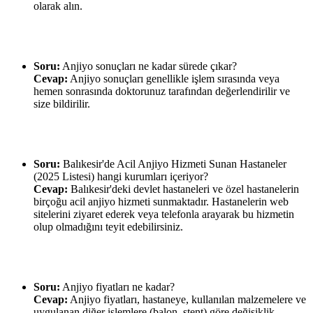
olarak alın.
Soru:
Anjiyo sonuçları ne kadar sürede çıkar?
Cevap:
Anjiyo sonuçları genellikle işlem sırasında veya
hemen sonrasında doktorunuz tarafından değerlendirilir ve
size bildirilir.
Soru:
Balıkesir'de Acil Anjiyo Hizmeti Sunan Hastaneler
(2025 Listesi) hangi kurumları içeriyor?
Cevap:
Balıkesir'deki devlet hastaneleri ve özel hastanelerin
birçoğu acil anjiyo hizmeti sunmaktadır. Hastanelerin web
sitelerini ziyaret ederek veya telefonla arayarak bu hizmetin
olup olmadığını teyit edebilirsiniz.
Soru:
Anjiyo fiyatları ne kadar?
Cevap:
Anjiyo fiyatları, hastaneye, kullanılan malzemelere ve
uygulanan diğer işlemlere (balon, stent) göre değişiklik