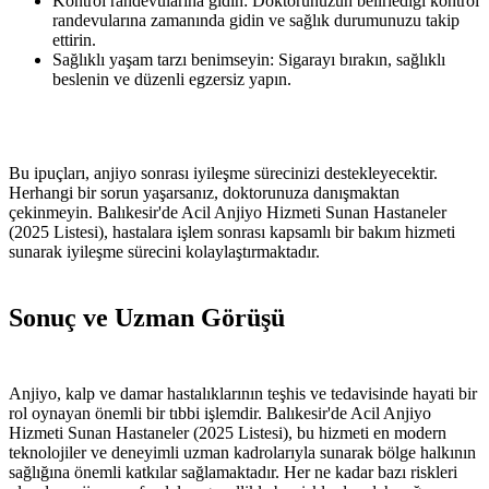
Kontrol randevularına gidin: Doktorunuzun belirlediği kontrol
randevularına zamanında gidin ve sağlık durumunuzu takip
ettirin.
Sağlıklı yaşam tarzı benimseyin: Sigarayı bırakın, sağlıklı
beslenin ve düzenli egzersiz yapın.
Bu ipuçları, anjiyo sonrası iyileşme sürecinizi destekleyecektir.
Herhangi bir sorun yaşarsanız, doktorunuza danışmaktan
çekinmeyin. Balıkesir'de Acil Anjiyo Hizmeti Sunan Hastaneler
(2025 Listesi), hastalara işlem sonrası kapsamlı bir bakım hizmeti
sunarak iyileşme sürecini kolaylaştırmaktadır.
Sonuç ve Uzman Görüşü
Anjiyo, kalp ve damar hastalıklarının teşhis ve tedavisinde hayati bir
rol oynayan önemli bir tıbbi işlemdir. Balıkesir'de Acil Anjiyo
Hizmeti Sunan Hastaneler (2025 Listesi), bu hizmeti en modern
teknolojiler ve deneyimli uzman kadrolarıyla sunarak bölge halkının
sağlığına önemli katkılar sağlamaktadır. Her ne kadar bazı riskleri