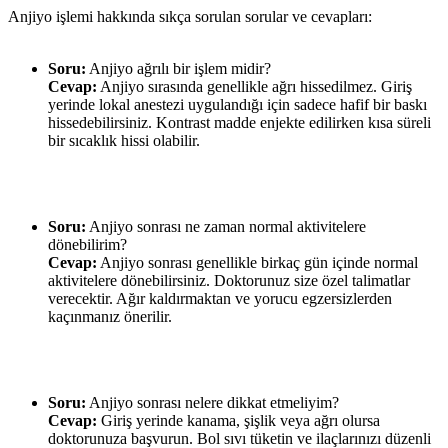
Anjiyo işlemi hakkında sıkça sorulan sorular ve cevapları:
Soru:
Anjiyo ağrılı bir işlem midir?
Cevap:
Anjiyo sırasında genellikle ağrı hissedilmez. Giriş
yerinde lokal anestezi uygulandığı için sadece hafif bir baskı
hissedebilirsiniz. Kontrast madde enjekte edilirken kısa süreli
bir sıcaklık hissi olabilir.
Soru:
Anjiyo sonrası ne zaman normal aktivitelere
dönebilirim?
Cevap:
Anjiyo sonrası genellikle birkaç gün içinde normal
aktivitelere dönebilirsiniz. Doktorunuz size özel talimatlar
verecektir. Ağır kaldırmaktan ve yorucu egzersizlerden
kaçınmanız önerilir.
Soru:
Anjiyo sonrası nelere dikkat etmeliyim?
Cevap:
Giriş yerinde kanama, şişlik veya ağrı olursa
doktorunuza başvurun. Bol sıvı tüketin ve ilaçlarınızı düzenli