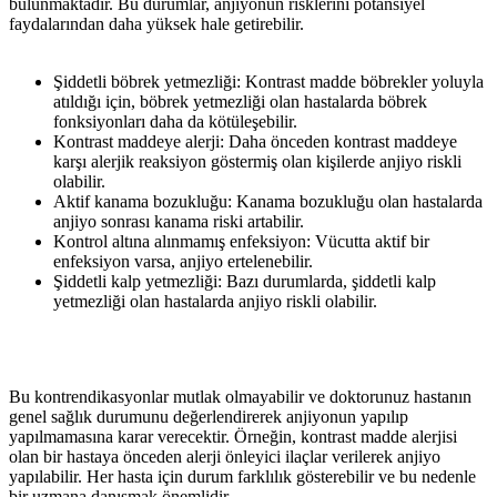
bulunmaktadır. Bu durumlar, anjiyonun risklerini potansiyel
faydalarından daha yüksek hale getirebilir.
Şiddetli böbrek yetmezliği: Kontrast madde böbrekler yoluyla
atıldığı için, böbrek yetmezliği olan hastalarda böbrek
fonksiyonları daha da kötüleşebilir.
Kontrast maddeye alerji: Daha önceden kontrast maddeye
karşı alerjik reaksiyon göstermiş olan kişilerde anjiyo riskli
olabilir.
Aktif kanama bozukluğu: Kanama bozukluğu olan hastalarda
anjiyo sonrası kanama riski artabilir.
Kontrol altına alınmamış enfeksiyon: Vücutta aktif bir
enfeksiyon varsa, anjiyo ertelenebilir.
Şiddetli kalp yetmezliği: Bazı durumlarda, şiddetli kalp
yetmezliği olan hastalarda anjiyo riskli olabilir.
Bu kontrendikasyonlar mutlak olmayabilir ve doktorunuz hastanın
genel sağlık durumunu değerlendirerek anjiyonun yapılıp
yapılmamasına karar verecektir. Örneğin, kontrast madde alerjisi
olan bir hastaya önceden alerji önleyici ilaçlar verilerek anjiyo
yapılabilir. Her hasta için durum farklılık gösterebilir ve bu nedenle
bir uzmana danışmak önemlidir.