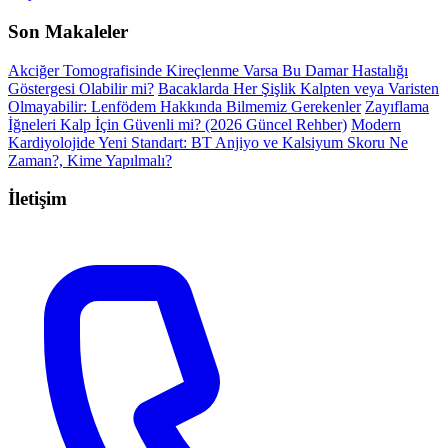
Son Makaleler
Akciğer Tomografisinde Kireçlenme Varsa Bu Damar Hastalığı
Göstergesi Olabilir mi?
Bacaklarda Her Şişlik Kalpten veya Varisten
Olmayabilir: Lenfödem Hakkında Bilmemiz Gerekenler
Zayıflama
İğneleri Kalp İçin Güvenli mi? (2026 Güncel Rehber)
Modern
Kardiyolojide Yeni Standart: BT Anjiyo ve Kalsiyum Skoru Ne
Zaman?, Kime Yapılmalı?
İletişim