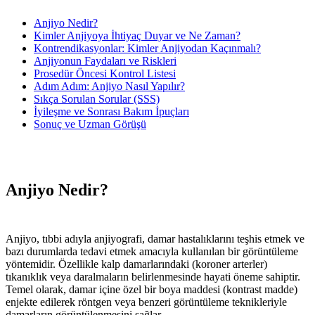
Anjiyo Nedir?
Kimler Anjiyoya İhtiyaç Duyar ve Ne Zaman?
Kontrendikasyonlar: Kimler Anjiyodan Kaçınmalı?
Anjiyonun Faydaları ve Riskleri
Prosedür Öncesi Kontrol Listesi
Adım Adım: Anjiyo Nasıl Yapılır?
Sıkça Sorulan Sorular (SSS)
İyileşme ve Sonrası Bakım İpuçları
Sonuç ve Uzman Görüşü
Anjiyo Nedir?
Anjiyo, tıbbi adıyla anjiyografi, damar hastalıklarını teşhis etmek ve
bazı durumlarda tedavi etmek amacıyla kullanılan bir görüntüleme
yöntemidir. Özellikle kalp damarlarındaki (koroner arterler)
tıkanıklık veya daralmaların belirlenmesinde hayati öneme sahiptir.
Temel olarak, damar içine özel bir boya maddesi (kontrast madde)
enjekte edilerek röntgen veya benzeri görüntüleme teknikleriyle
damarların görüntülenmesini sağlar.