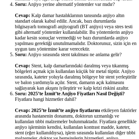
Soru:
Anjiyo yerine alternatif yöntemler var mıdır?
Cevap:
Kalp damar hastalıklarının tanısında anjiyo altın
standart olarak kabul edilir. Ancak, bazı durumlarda
bilgisayarlı tomografi anjiyografi (BT anjiyo) veya stres testi
gibi alternatif yöntemler kullanılabilir. Bu yöntemlerin anjiyo
kadar kesin sonuçlar vermediği ve bazı durumlarda anjiyo
yapılması gerektiği unutulmamalıdır. Doktorunuz, sizin için en
uygun tanı yöntemine karar verecektir.
Soru:
Anjiyo sırasında stent takılması ne anlama gelir?
Cevap:
Stent, kalp damarlarındaki daralmış veya tıkanmış
bölgeleri açmak için kullanılan küçük bir metal tüptür. Anjiyo
sırasında, kateter yoluyla daralmış bölgeye bir stent yerleştirilir
ve balon yardımıyla açılır. Stent, damarın açık kalmasını
sağlayarak kan akışını iyileştirir ve kalp krizi riskini azaltır.
Soru:
2025’te İzmit’te Anjiyo Fiyatları Nasıl Değişti?
Fiyatlara hangi hizmetler dahil?
Cevap:
2025’te İzmit’te anjiyo fiyatlarını
etkileyen faktörler
arasında hastanenin donanımı, doktorun uzmanlığı ve
kullanılan tıbbi malzemeler bulunmaktadır. Fiyatlara genellikle
anjiyo işleminin kendisi, kullanılan kontrast madde, kateter,
stent (eğer kullanıldıysa), işlem sırasında kullanılan diğer tıbbi
malzemeler, doktor ve hemşirelerin hizmetleri, anjiyo