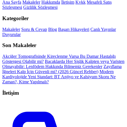
Ana Sayfa
Makaleler
Hakkımda
İletişim
Kvkk
Mesafeli Satış
Sözleşmesi
Gizlilik Sözleşmesi
Kategoriler
Makaleler
Soru & Cevap
Blog
Başarı Hikayeleri
Canlı Yayınlar
Duyurular
Son Makaleler
Akciğer Tomografisinde Kireçlenme Varsa Bu Damar Hastalığı
Göstergesi Olabilir mi?
Bacaklarda Her Şişlik Kalpten veya Varisten
Olmayabilir: Lenfödem Hakkında Bilmemiz Gerekenler
Zayıflama
İğneleri Kalp İçin Güvenli mi? (2026 Güncel Rehber)
Modern
Kardiyolojide Yeni Standart: BT Anjiyo ve Kalsiyum Skoru Ne
Zaman?, Kime Yapılmalı?
İletişim