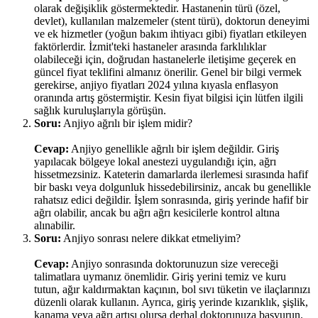
olarak değişiklik göstermektedir. Hastanenin türü (özel,
devlet), kullanılan malzemeler (stent türü), doktorun deneyimi
ve ek hizmetler (yoğun bakım ihtiyacı gibi) fiyatları etkileyen
faktörlerdir. İzmit'teki hastaneler arasında farklılıklar
olabileceği için, doğrudan hastanelerle iletişime geçerek en
güncel fiyat teklifini almanız önerilir. Genel bir bilgi vermek
gerekirse, anjiyo fiyatları 2024 yılına kıyasla enflasyon
oranında artış göstermiştir. Kesin fiyat bilgisi için lütfen ilgili
sağlık kuruluşlarıyla görüşün.
Soru:
Anjiyo ağrılı bir işlem midir?
Cevap:
Anjiyo genellikle ağrılı bir işlem değildir. Giriş
yapılacak bölgeye lokal anestezi uygulandığı için, ağrı
hissetmezsiniz. Kateterin damarlarda ilerlemesi sırasında hafif
bir baskı veya dolgunluk hissedebilirsiniz, ancak bu genellikle
rahatsız edici değildir. İşlem sonrasında, giriş yerinde hafif bir
ağrı olabilir, ancak bu ağrı ağrı kesicilerle kontrol altına
alınabilir.
Soru:
Anjiyo sonrası nelere dikkat etmeliyim?
Cevap:
Anjiyo sonrasında doktorunuzun size vereceği
talimatlara uymanız önemlidir. Giriş yerini temiz ve kuru
tutun, ağır kaldırmaktan kaçının, bol sıvı tüketin ve ilaçlarınızı
düzenli olarak kullanın. Ayrıca, giriş yerinde kızarıklık, şişlik,
kanama veya ağrı artışı olursa derhal doktorunuza başvurun.