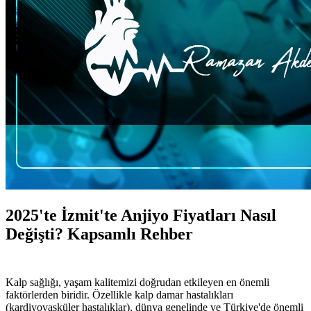
2025'te İzmit'te Anjiyo Fiyatları Nasıl
Değişti? Kapsamlı Rehber
Kalp sağlığı, yaşam kalitemizi doğrudan etkileyen en önemli
faktörlerden biridir. Özellikle kalp damar hastalıkları
(kardiyovasküler hastalıklar), dünya genelinde ve Türkiye'de önemli