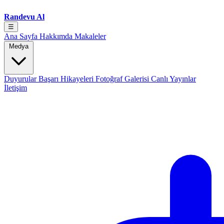
Randevu Al
☰
Ana Sayfa
Hakkımda
Makaleler
Medya
Duyurular
Başarı Hikayeleri
Fotoğraf Galerisi
Canlı Yayınlar
İletişim