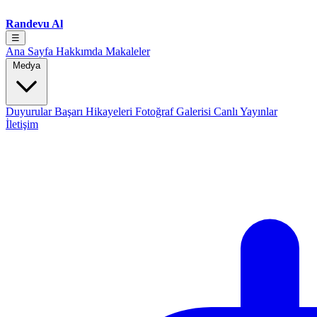
Randevu Al
☰
Ana Sayfa
Hakkımda
Makaleler
Medya
Duyurular
Başarı Hikayeleri
Fotoğraf Galerisi
Canlı Yayınlar
İletişim